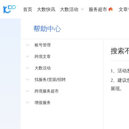
首页
大数快讯
大数活动
服务超市
文章
帮助中心
账号管理
搜索
账号认证-网页
跨境文章
密码修改流程
文章投稿发布流程
大数活动
1、活动
大数积分规则
一键同步公众号文章
发布活动-网页
找服务/货源/招聘
2、建议
账号资料修改
展现。
商家如何核销活动
发布「货源」流程
跨境服务超市
账号认证-小程序
使用活动分销功能
发布「服务」流程
大数跨境服务超市介绍
增值服务
认领企业账号
发布活动-小程序
发布「招聘」流程
服务费
商家权益卡
企业账号手机号换绑流程
活动审核-小程序
发布服务
企业号子账号