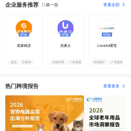
企业服务推荐
换一批
查看全部
宁波市跨境电子商务协会
官方机构
政府/商协会
FBA
SPN
TSPN
卖家精灵
优麦云
LoveAd爱竞
选品
关键词
店铺管理
广告投放
营销推广
广告服务
热门跨境报告
查看更多
Shoptop 免费SAAS
菜鸟海外仓
Airwallex 空中云汇
建站
SAAS建站
代建站
海外仓配
一件代发
全球支付
提现0费率