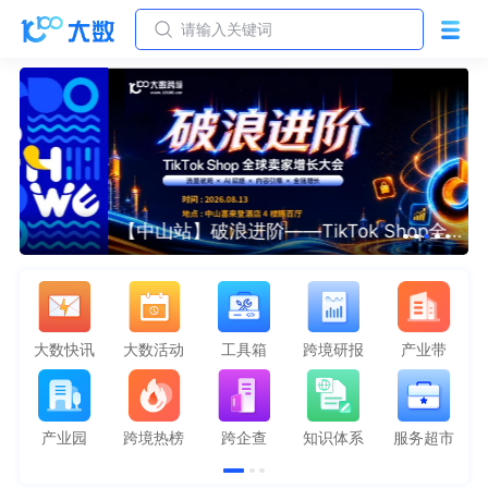
请输入关键词
【中山站】破浪进阶——TikTok Shop全球卖家增长大会---十城巡回
大数快讯
大数活动
工具箱
跨境研报
产业带
产业园
跨境热榜
跨企查
知识体系
服务超市