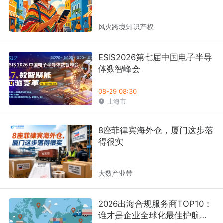
会跨境电商分会
风火跨境知识产权
宁波市跨境电子商务协会
官方机构
政府/商协会
FBA
SPN
TSPN
ESIS2026第七届中国电子半导
体数智峰会
08-29 08:30
卖家精灵
优麦云
LoveAd爱竞
上海市
选品
关键词
店铺管理
广告投放
营销推广
广告服务
8座菲律宾海外仓，厦门这步落
得很实
大数产业带
2026出海合规服务商TOP10：
谁才是企业全球化最佳护航