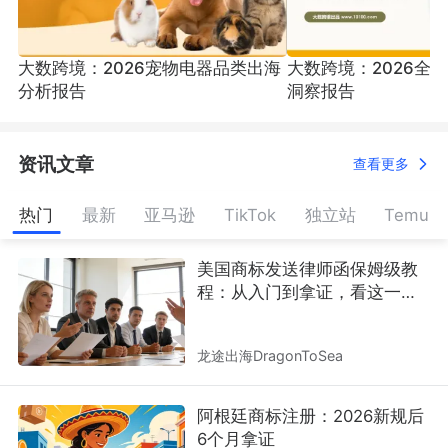
大数跨境：2026宠物电器品类出海
大数跨境：2026全
浣熊跨境物流
广东乐淘跨境电子商
天诚浩通海外仓
分析报告
洞察报告
务有限公司
跨境物流
国际专线
国际代运
集运
国际物流
海外仓
资讯文章
查看更多
热门
最新
亚马逊
TikTok
独立站
Temu
斯通布里
连连支付
希音Shein
美国商标发送律师函保姆级教
程：从入门到拿证，看这一篇
就够了
税务合规
海外工商
知识产权
金融支付
国际支付
国际B2C
服装时尚
龙途出海DragonToSea
阿根廷商标注册：2026新规后
6个月拿证
宁波跨协
中国中小商业企业协
极智佳速运