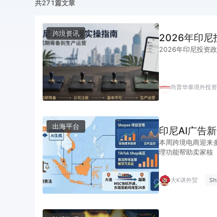
共271篇文章
跨境资讯
2026年印
2026年印尼投资
尚普华泰境外投资
出海平台
印尼AI广告
本周跨境电商迎来多
理功能帮助卖家核
大K讲外贸
Sh