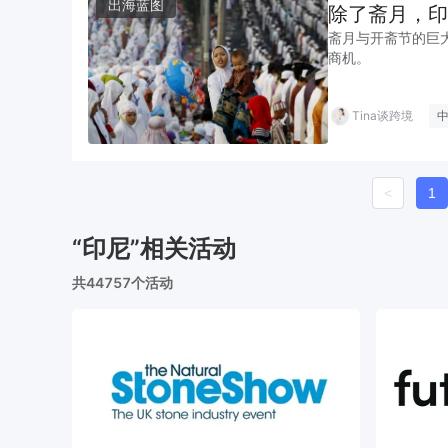
出海蓝图
除了斋月，印
斋月与开斋节的巨
商机。
Tina谈跨境
<
1
“印尼”相关活动
共44757个活动