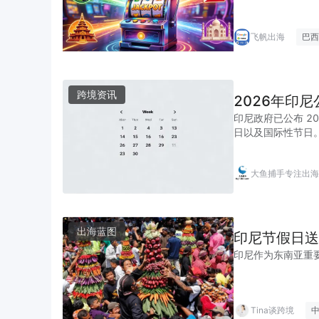
飞帆出海
巴西
跨境资讯
2026年印
印尼政府已公布 2
日以及国际性节日
大鱼捕手专注出海
出海蓝图
印尼节假日送
印尼作为东南亚重
Tina谈跨境