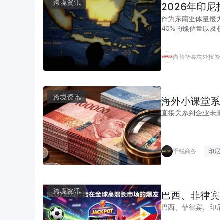
跨境资讯
2026年印
作为东南亚体量最
40%的镍储量以
演变的当下，正加
尚普华泰境外投资
跨境资讯
海外小课堂系
直接关系到企业未
孚锐商务
印尼
跨境资讯
巴西、菲律宾
巴西、菲律宾、印尼、