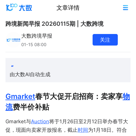
文章详情
跨境新闻早报 20260115期 | 大数跨境
大数跨境早报
关注
01-15 08:00
由大数AI自动生成
Gmarket
春节大促开启招商：卖家享
物
流
费半价补贴
Gmarket与
Auction
将于1月26日至2月12日举办春节大
促，现面向卖家开放报名，截止
时间
为1月18日。符合