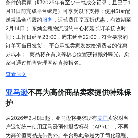
条件的卖家（即2025年有至少一笔成交记录，且已于1
月11日前完成平台绑定）可享受以下支持：使用Star配
送常温全程履约
服务
，运营费用享五折优惠，有效期至
2月14日； 东灿全程物流履约中心将延长订单接收时
间：工作日延至23:00，周末延至22:00，符合要求的
订单可当日发货； 平台承担卖家发放给消费者的优惠
券成本； 商品将在首页等核心位置获得额外曝光。卖
家可通过销售管理网站直接报名。
查看原文
亚马逊
不再为高价商品卖家提供特殊保
护
从2026年2月8日起，亚马逊将要求所有
美国
卖家对客
户退货统一使用亚马逊预付退货标签（APRL），不再
为高价值商品提供例外。平台称此举是为了简化流程、