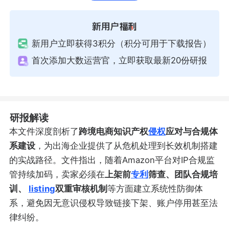
新用户立即获得3积分（积分可用于下载报告）
首次添加大数运营官，立即获取最新20份研报
研报解读
本文件深度剖析了
跨境电商知识产权
侵权
应对与合规体
系建设
，为出海企业提供了从危机处理到长效机制搭建
的实战路径。文件指出，随着Amazon平台对IP合规监
管持续加码，卖家必须在
上架前
专利
筛查、团队合规培
训、
listing
双重审核机制
等方面建立系统性防御体
系，避免因无意识侵权导致链接下架、账户停用甚至法
律纠纷。