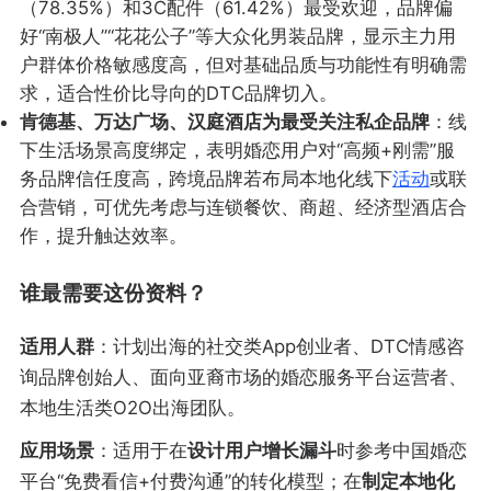
（78.35%）和3C配件（61.42%）最受欢迎，品牌偏
好“南极人”“花花公子”等大众化男装品牌，显示主力用
户群体价格敏感度高，但对基础品质与功能性有明确需
求，适合性价比导向的DTC品牌切入。
肯德基、万达广场、汉庭酒店为最受关注私企品牌
：线
下生活场景高度绑定，表明婚恋用户对“高频+刚需”服
务品牌信任度高，跨境品牌若布局本地化线下
活动
或联
合营销，可优先考虑与连锁餐饮、商超、经济型酒店合
作，提升触达效率。
谁最需要这份资料？
适用人群
：计划出海的社交类App创业者、DTC情感咨
询品牌创始人、面向亚裔市场的婚恋服务平台运营者、
本地生活类O2O出海团队。
应用场景
：适用于在
设计用户增长漏斗
时参考中国婚恋
平台“免费看信+付费沟通”的转化模型；在
制定本地化