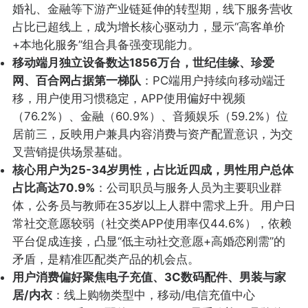
婚礼、金融等下游产业链延伸的转型期，线下服务营收
占比已超线上，成为增长核心驱动力，显示“高客单价
+本地化服务”组合具备强变现能力。
移动端月独立设备数达1856万台，世纪佳缘、珍爱
网、百合网占据第一梯队
：PC端用户持续向移动端迁
移，用户使用习惯稳定，APP使用偏好中视频
（76.2%）、金融（60.9%）、音频娱乐（59.2%）位
居前三，反映用户兼具内容消费与资产配置意识，为交
叉营销提供场景基础。
核心用户为25-34岁男性，占比近四成，男性用户总体
占比高达70.9%
：公司职员与服务人员为主要职业群
体，公务员与教师在35岁以上人群中需求上升。用户日
常社交意愿较弱（社交类APP使用率仅44.6%），依赖
平台促成连接，凸显“低主动社交意愿+高婚恋刚需”的
矛盾，是精准匹配类产品的机会点。
用户消费偏好聚焦电子充值、3C数码配件、男装与家
居/内衣
：线上购物类型中，移动/电信充值中心