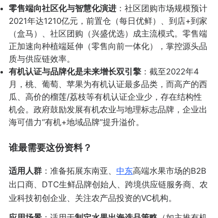
零售端向社区化与智慧化演进
：社区团购市场规模预计
2021年达1210亿元，前置仓（每日优鲜）、到店+到家
（盒马）、社区团购（兴盛优选）成主流模式。零售端
正加速向种植端延伸（零售向前一体化），掌控源头品
质与供应链效率。
有机认证与品牌化是未来增长双引擎
：截至2022年4
月，桃、葡萄、苹果为有机认证最多品类，而高产的西
瓜、高价的榴莲/荔枝等有机认证企业少，存在结构性
机会。政府鼓励发展有机农业与地理标志品牌，企业出
海可借力“有机+地域品牌”提升溢价。
谁最需要这份资料？
适用人群
：准备拓展东南亚、
中东
高端水果市场的B2B
出口商、DTC生鲜品牌创始人、跨境供应链服务商、农
业科技初创企业、关注农产品投资的VC机构。
应用场景
：适用于
制定水果出海选品策略
（如主推有机