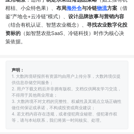
柑桔、小众特色果）、
布局
海外仓
与冷链
物流
方案
（借
鉴“产地仓+云冷链”模式）、
设计品牌故事与营销内容
（结合有机认证、智慧农业概念）、
寻找农业数字化投
资标的
（如智慧农批SaaS、冷链科技）时作为核心决
策依据。
声明：
1. 大数跨境研报所有资源均由用户上传分享，大数跨境仅提
供信息存储空间服务；
2. 用户下载文档后并非拥有版权。文档仅供网友学习交流，
不得用于其他商业用途；
3. 大数跨境不对文档的完整性、权威性及其观点立场正确性
做任何保证或承诺，不构成投资或商业建议；
4. 若文档内容存在违规，或者侵犯商业秘密、侵犯著作权
等，请与本站联系，我们将第一时间核实、处理。