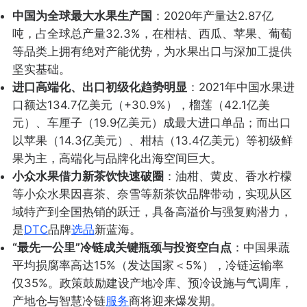
中国为全球最大水果生产国
：2020年产量达2.87亿
吨，占全球总产量32.3%，在柑桔、西瓜、苹果、葡萄
等品类上拥有绝对产能优势，为水果出口与深加工提供
坚实基础。
进口高端化、出口初级化趋势明显
：2021年中国水果进
口额达134.7亿美元（+30.9%），榴莲（42.1亿美
元）、车厘子（19.9亿美元）成最大进口单品；而出口
以苹果（14.3亿美元）、柑桔（13.4亿美元）等初级鲜
果为主，高端化与品牌化出海空间巨大。
小众水果借力新茶饮快速破圈
：油柑、黄皮、香水柠檬
等小众水果因喜茶、奈雪等新茶饮品牌带动，实现从区
域特产到全国热销的跃迁，具备高溢价与强复购潜力，
是
DTC
品牌
选品
新蓝海。
“最先一公里”冷链成关键瓶颈与投资空白点
：中国果蔬
平均损腐率高达15%（发达国家＜5%），冷链运输率
仅35%。政策鼓励建设产地冷库、预冷设施与气调库，
产地仓与智慧冷链
服务
商将迎来爆发期。