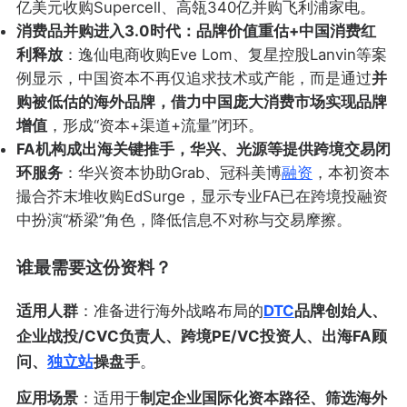
亿美元收购Supercell、高瓴340亿并购飞利浦家电。
消费品并购进入3.0时代：品牌价值重估+中国消费红
利释放
：逸仙电商收购Eve Lom、复星控股Lanvin等案
例显示，中国资本不再仅追求技术或产能，而是通过
并
购被低估的海外品牌，借力中国庞大消费市场实现品牌
增值
，形成“资本+渠道+流量”闭环。
FA机构成出海关键推手，华兴、光源等提供跨境交易闭
环服务
：华兴资本协助Grab、冠科美博
融资
，本初资本
撮合芥末堆收购EdSurge，显示专业FA已在跨境投融资
中扮演“桥梁”角色，降低信息不对称与交易摩擦。
谁最需要这份资料？
适用人群
：准备进行海外战略布局的
DTC
品牌创始人、
企业战投/CVC负责人、跨境PE/VC投资人、出海FA顾
问、
独立站
操盘手
。
应用场景
：适用于
制定企业国际化资本路径、筛选海外