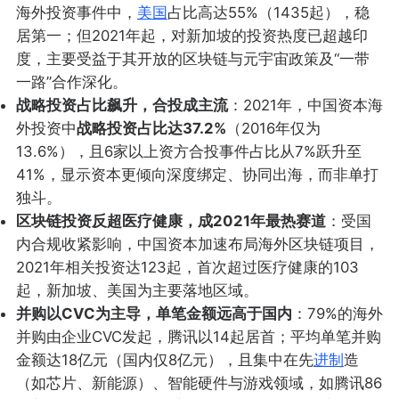
海外投资事件中，
美国
占比高达55%（1435起），稳
居第一；但2021年起，对新加坡的投资热度已超越印
度，主要受益于其开放的区块链与元宇宙政策及“一带
一路”合作深化。
战略投资占比飙升，合投成主流
：2021年，中国资本海
外投资中
战略投资占比达37.2%
（2016年仅为
13.6%），且6家以上资方合投事件占比从7%跃升至
41%，显示资本更倾向深度绑定、协同出海，而非单打
独斗。
区块链投资反超医疗健康，成2021年最热赛道
：受国
内合规收紧影响，中国资本加速布局海外区块链项目，
2021年相关投资达123起，首次超过医疗健康的103
起，新加坡、美国为主要落地区域。
并购以CVC为主导，单笔金额远高于国内
：79%的海外
并购由企业CVC发起，腾讯以14起居首；平均单笔并购
金额达18亿元（国内仅8亿元），且集中在先
进制
造
（如芯片、新能源）、智能硬件与游戏领域，如腾讯86