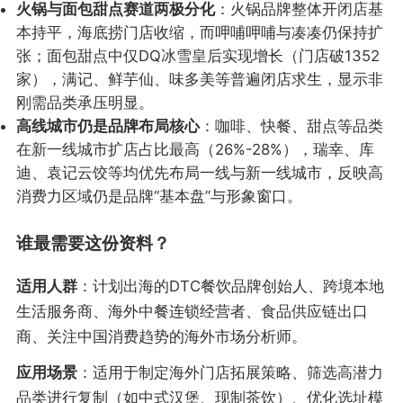
火锅与面包甜点赛道两极分化
：火锅品牌整体开闭店基
本持平，海底捞门店收缩，而呷哺呷哺与凑凑仍保持扩
张；面包甜点中仅DQ冰雪皇后实现增长（门店破1352
家），满记、鲜芋仙、味多美等普遍闭店求生，显示非
刚需品类承压明显。
高线城市仍是品牌布局核心
：咖啡、快餐、甜点等品类
在新一线城市扩店占比最高（26%-28%），瑞幸、库
迪、袁记云饺等均优先布局一线与新一线城市，反映高
消费力区域仍是品牌“基本盘”与形象窗口。
谁最需要这份资料？
适用人群
：计划出海的DTC餐饮品牌创始人、跨境本地
生活服务商、海外中餐连锁经营者、食品供应链出口
商、关注中国消费趋势的海外市场分析师。
应用场景
：适用于制定海外门店拓展策略、筛选高潜力
品类进行复制（如中式汉堡、现制茶饮）、优化选址模