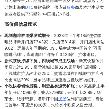
成为增长主力，品牌加速向新一线及下沉市场渗透，为
计划出海的
DTC
餐饮品牌、供应链
服务
商及本地生活类
创业者提供了清晰的“中国模式”样板。
高价值信息速览
现制咖啡赛道爆发式增长
：2023年上半年18家连锁咖
啡品牌新开门店7343家，关店仅814家，开闭店比高达
9.02，远超去年同期的5.09，瑞幸成为中国首个“万店
咖啡品牌”，库迪咖啡半年拓店3426家，扩张迅猛。
新式茶饮持续下沉，四线城市成主战场
：新茶饮整体开
闭店比达2.95，蜜雪冰城以超3200家新增门店领跑，
四线城市扩店占比达25%，蜜雪冰城在四线城市扩店占
比更高达29%，显示品牌正加速抢占低线市场红利。
小吃快餐韧性最强，刚需品类逆势扩张
：64家品牌上半
年新开店10995家，关店3798家，开闭店比2.89，华
莱士、绝味鸭脖、塔斯汀中国
汉堡
位列扩店前三，袁记
云饺半年开店近1000家，水饺类小吃迎来爆发期。