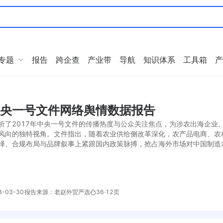
专题
报告
跨企查
产业带
导航
知识体系
工具箱
产
7中央一号文件网络舆情数据报告
析了2017年中央一号文件的传播热度与公众关注焦点，为涉农出海企业
风向的独特视角。文件指出，随着农业供给侧改革深化，农产品电商、农
择、合规布局与品牌叙事上紧跟国内政策脉搏，抢占海外市场对中国制造农
-03-30
报告来源：老赵外贸严选
36
·
12页