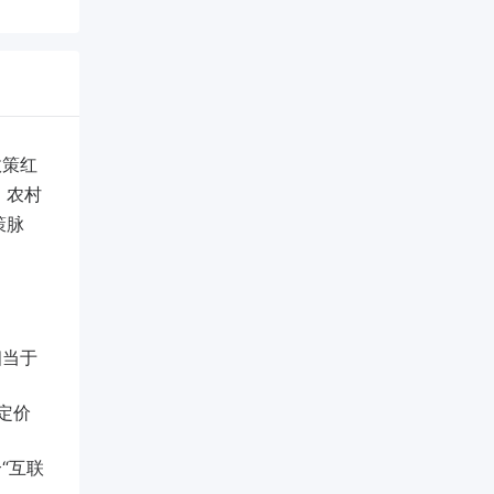
政策红
、农村
策脉
相当于
定价
“互联