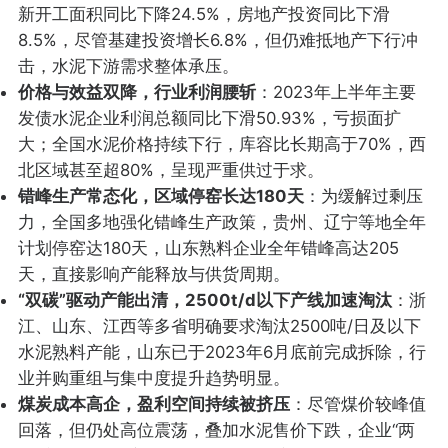
新开工面积同比下降24.5%，房地产投资同比下滑
8.5%，尽管基建投资增长6.8%，但仍难抵地产下行冲
击，水泥下游需求整体承压。
价格与效益双降，行业利润腰斩
：2023年上半年主要
发债水泥企业利润总额同比下滑50.93%，亏损面扩
大；全国水泥价格持续下行，库容比长期高于70%，西
北区域甚至超80%，呈现严重供过于求。
错峰生产常态化，区域停窑长达180天
：为缓解过剩压
力，全国多地强化错峰生产政策，贵州、辽宁等地全年
计划停窑达180天，山东熟料企业全年错峰高达205
天，直接影响产能释放与供货周期。
“双碳”驱动产能出清，2500t/d以下产线加速淘汰
：浙
江、山东、江西等多省明确要求淘汰2500吨/日及以下
水泥熟料产能，山东已于2023年6月底前完成拆除，行
业并购重组与集中度提升趋势明显。
煤炭成本高企，盈利空间持续被挤压
：尽管煤价较峰值
回落，但仍处高位震荡，叠加水泥售价下跌，企业“两