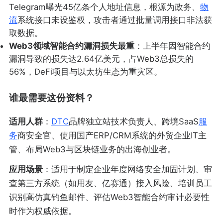
Telegram曝光45亿条个人地址信息，根源为政务、
物
流
系统接口未设鉴权，攻击者通过批量调用接口非法获
取数据。
Web3领域智能合约漏洞损失最重
：上半年因智能合约
漏洞导致的损失达2.64亿美元，占Web3总损失的
56%，DeFi项目与以太坊生态为重灾区。
谁最需要这份资料？
适用人群
：
DTC
品牌独立站技术负责人、跨境SaaS
服
务
商安全官、使用国产ERP/CRM系统的外贸企业IT主
管、布局Web3与区块链业务的出海创业者。
应用场景
：适用于制定企业年度网络安全加固计划、审
查第三方系统（如用友、亿赛通）接入风险、培训员工
识别高仿真钓鱼邮件、评估Web3智能合约审计必要性
时作为权威依据。