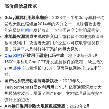
高价值信息速览
0day漏洞利用频率翻倍
：2023年上半年0day漏洞平均
发现天数已缩短至2014年的四分之一，意味着攻击者
能在极短
时间
内发起攻击，企业需建立实时响应机制。
本地提权漏洞成主流攻击入口
：微软多个本地提权漏洞
被高频利用，攻击者无需用户交互即可获取管理员权
限，暴露了未及时打补丁系统的巨大风险。
ChatGPT
正被用于恶意代码生成
：地下论坛已出现
1500+条利用ChatGPT开发恶意软件的教程，AI生成的
钓鱼
邮件
攻击量增长135%，显著降低网络攻击技术门
槛。
国产化系统成勒索病毒新跳板
：2023年5月，
Tellyouthepass团伙利用用友NC与亿赛通漏洞发动大
规模勒索攻击，暴露了国产ERP、文档管理系统在安全
设计上的短板。
API接口滥用导致大规模数据泄露
：2023年2月