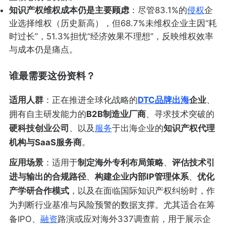
知识产权维权成本仍是主要顾虑
：尽管83.1%的
侵权
企
业选择维权（历史新高），但68.7%未维权企业主因“耗
时过长”，51.3%担忧“经济效果不理想”，反映维权效率
与成本仍是痛点。
谁最需要这份资料？
适用人群
：正在推进全球化战略的
DTC
品牌出海
企业
、
拥有自主研发能力的
B2B制造业厂商
、寻求技术突破的
硬科技创业公司
、以及
服务
于出海企业的
知识产权代理
机构与SaaS服务商
。
应用场景
：适用于
制定海外专利布局策略
、
评估技术引
进与输出的合规路径
、
构建企业内部IP管理体系
、
优化
产学研合作模式
，以及在面临国际知识产权纠纷时，作
为判断行业基准与风险预警的数据支撑。尤其适合在筹
备IPO、
融资
路演或应对海外337调查前，用于展示企