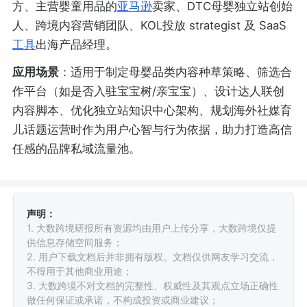
方、主营婴童用品的
亚马逊
卖家、DTC母婴独立站创始
人、跨境内容营销团队、KOL投放 strategist 及 SaaS
工具
出海产品经理。
应用场景
：适用于制定母婴品类内容种草策略、筛选合
作平台（如是否入驻宝宝树/亲宝宝）、设计达人联创
内容脚本、优化独立站知识中心架构、规划海外社媒育
儿话题运营时作为用户心智与行为依据，助力打造高信
任感的品牌私域流量池。
声明：
1. 大数跨境研报所有资源均由用户上传分享，大数跨境仅提
供信息存储空间服务；
2. 用户下载文档后并非拥有版权。文档仅供网友学习交流，
不得用于其他商业用途；
3. 大数跨境不对文档的完整性、权威性及其观点立场正确性
做任何保证或承诺，不构成投资或商业建议；