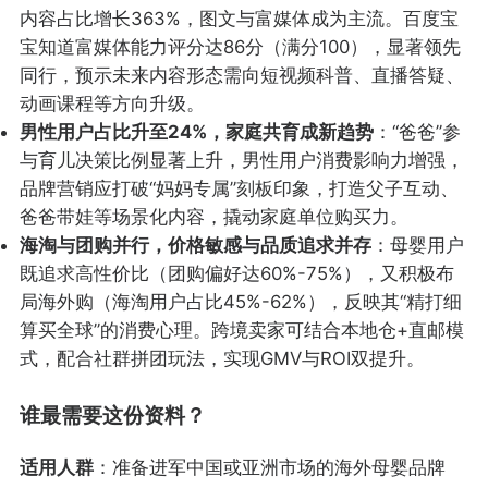
内容占比增长363%，图文与富媒体成为主流。百度宝
宝知道富媒体能力评分达86分（满分100），显著领先
同行，预示未来内容形态需向短视频科普、直播答疑、
动画课程等方向升级。
男性用户占比升至24%，家庭共育成新趋势
：“爸爸”参
与育儿决策比例显著上升，男性用户消费影响力增强，
品牌营销应打破“妈妈专属”刻板印象，打造父子互动、
爸爸带娃等场景化内容，撬动家庭单位购买力。
海淘与团购并行，价格敏感与品质追求并存
：母婴用户
既追求高性价比（团购偏好达60%-75%），又积极布
局海外购（海淘用户占比45%-62%），反映其“精打细
算买全球”的消费心理。跨境卖家可结合本地仓+直邮模
式，配合社群拼团玩法，实现GMV与ROI双提升。
谁最需要这份资料？
适用人群
：准备进军中国或亚洲市场的海外母婴品牌