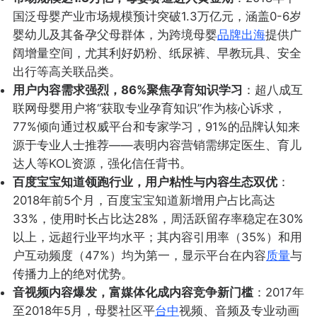
国泛母婴产业市场规模预计突破1.3万亿元，涵盖0-6岁
婴幼儿及其备孕父母群体，为跨境母婴
品牌出海
提供广
阔增量空间，尤其利好奶粉、纸尿裤、早教玩具、安全
出行等高关联品类。
用户内容需求强烈，86%聚焦孕育知识学习
：超八成互
联网母婴用户将“获取专业孕育知识”作为核心诉求，
77%倾向通过权威平台和专家学习，91%的品牌认知来
源于专业人士推荐——表明内容营销需绑定医生、育儿
达人等KOL资源，强化信任背书。
百度宝宝知道领跑行业，用户粘性与内容生态双优
：
2018年前5个月，百度宝宝知道新增用户占比高达
33%，使用时长占比达28%，周活跃留存率稳定在30%
以上，远超行业平均水平；其内容引用率（35%）和用
户互动频度（47%）均为第一，显示平台在内容
质量
与
传播力上的绝对优势。
音视频内容爆发，富媒体化成内容竞争新门槛
：2017年
至2018年5月，母婴社区平
台中
视频、音频及专业动画