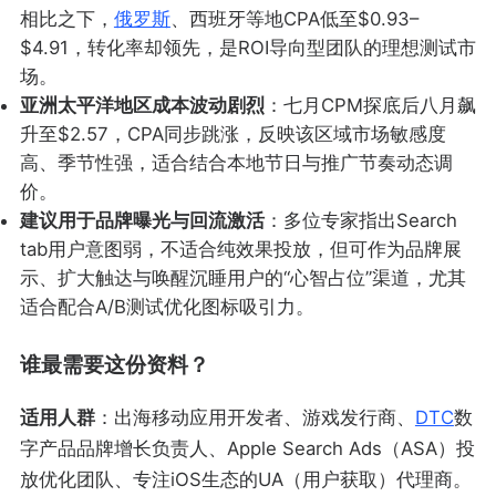
相比之下，
俄罗斯
、西班牙等地CPA低至$0.93–
$4.91，转化率却领先，是ROI导向型团队的理想测试市
场。
亚洲太平洋地区成本波动剧烈
：七月CPM探底后八月飙
升至$2.57，CPA同步跳涨，反映该区域市场敏感度
高、季节性强，适合结合本地节日与推广节奏动态调
价。
建议用于品牌曝光与回流激活
：多位专家指出Search
tab用户意图弱，不适合纯效果投放，但可作为品牌展
示、扩大触达与唤醒沉睡用户的“心智占位”渠道，尤其
适合配合A/B测试优化图标吸引力。
谁最需要这份资料？
适用人群
：出海移动应用开发者、游戏发行商、
DTC
数
字产品品牌增长负责人、Apple Search Ads（ASA）投
放优化团队、专注iOS生态的UA（用户获取）代理商。