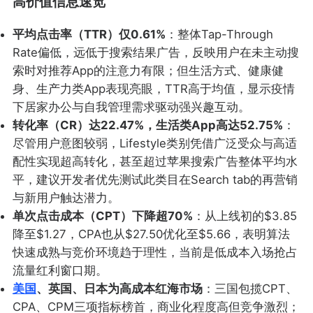
高价值信息速览
平均点击率（TTR）仅0.61%
：整体Tap-Through
Rate偏低，远低于搜索结果广告，反映用户在未主动搜
索时对推荐App的注意力有限；但生活方式、健康健
身、生产力类App表现亮眼，TTR高于均值，显示疫情
下居家办公与自我管理需求驱动强兴趣互动。
转化率（CR）达22.47%，生活类App高达52.75%
：
尽管用户意图较弱，Lifestyle类别凭借广泛受众与高适
配性实现超高转化，甚至超过苹果搜索广告整体平均水
平，建议开发者优先测试此类目在Search tab的再营销
与新用户触达潜力。
单次点击成本（CPT）下降超70%
：从上线初的$3.85
降至$1.27，CPA也从$27.50优化至$5.66，表明算法
快速成熟与竞价环境趋于理性，当前是低成本入场抢占
流量红利窗口期。
美国
、英国、日本为高成本红海市场
：三国包揽CPT、
CPA、CPM三项指标榜首，商业化程度高但竞争激烈；