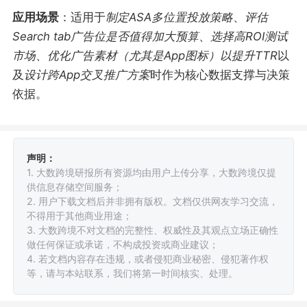
应用场景
：适用于
制定ASA多位置投放策略
、
评估
Search tab广告位是否值得加大预算
、
选择高ROI测试
市场
、
优化广告素材（尤其是App图标）以提升TTR
以
及
设计跨App交叉推广方案
时作为核心数据支撑与决策
依据。
声明：
1. 大数跨境研报所有资源均由用户上传分享，大数跨境仅提
供信息存储空间服务；
2. 用户下载文档后并非拥有版权。文档仅供网友学习交流，
不得用于其他商业用途；
3. 大数跨境不对文档的完整性、权威性及其观点立场正确性
做任何保证或承诺，不构成投资或商业建议；
4. 若文档内容存在违规，或者侵犯商业秘密、侵犯著作权
等，请与本站联系，我们将第一时间核实、处理。