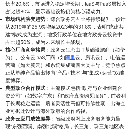
长率20.6%，市场进入稳定增长期，IaaS与PaaS层投入
占比超80%，显示基础设施仍为核心驱动力。
市场结构演变趋势
：综合政务云占比将持续提升，预计
从2019年的25.9%增至2023年的31.8%，表明“统建共
建”模式成为主流；地级行政单位在地方政务云投资中
占比超50%，成为未来增长主战场。
核心厂商竞争格局
：政务云生态由IT基础设施商（如华
为）、公有云IaaS厂商（如
阿里
云、腾讯云）、电信运
营商（如天翼云）和系统集成商四大类主导，竞争焦点
正从单纯产品输出转向“产品+技术”与“集成+运营”双维
度博弈。
典型政企合作模式
：主流模式包括“政府与企业组建合
资公司”（如数字广东）和“政府直接购买服务”，前者利
于长期稳定运营，后者灵活性高但可持续性弱，出海企
业可据此设计与海外政府的合作路径。
政务云应用成效差异
：省级政府网上政务服务能力呈
现“东强西弱、南强北弱”格局，长三角、珠三角地区表