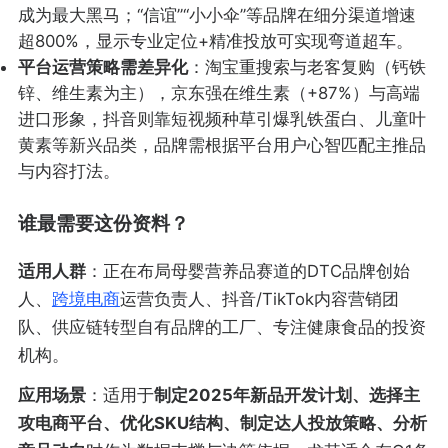
成为最大黑马；“信谊”“小小伞”等品牌在细分渠道增速
超800%，显示专业定位+精准投放可实现弯道超车。
平台运营策略需差异化
：淘宝重搜索与老客复购（钙铁
锌、维生素为主），京东强在维生素（+87%）与高端
进口形象，抖音则靠短视频种草引爆乳铁蛋白、儿童叶
黄素等新兴品类，品牌需根据平台用户心智匹配主推品
与内容打法。
谁最需要这份资料？
适用人群
：正在布局母婴营养品赛道的DTC品牌创始
人、
跨境电商
运营负责人、抖音/TikTok内容营销团
队、供应链转型自有品牌的工厂、专注健康食品的投资
机构。
应用场景
：适用于
制定2025年新品开发计划、选择主
攻电商平台、优化SKU结构、制定达人投放策略、分析