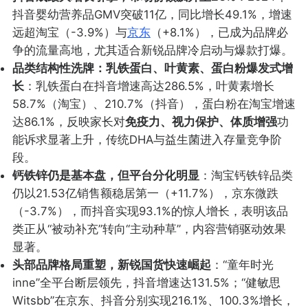
抖音婴幼营养品GMV突破11亿，同比增长49.1%，增速
远超淘宝（-3.9%）与
京东
（+8.1%），已成为品牌必
争的流量高地，尤其适合新锐品牌冷启动与爆款打爆。
品类结构性洗牌：乳铁蛋白、叶黄素、蛋白粉爆发式增
长
：乳铁蛋白在抖音增速高达286.5%，叶黄素增长
58.7%（淘宝）、210.7%（抖音），蛋白粉在淘宝增速
达86.1%，反映家长对
免疫力、视力保护、体质增强
功
能诉求显著上升，传统DHA与益生菌进入存量竞争阶
段。
钙铁锌仍是基本盘，但平台分化明显
：淘宝钙铁锌品类
仍以21.53亿销售额稳居第一（+11.7%），京东微跌
（-3.7%），而抖音实现93.1%的惊人增长，表明该品
类正从“被动补充”转向“主动种草”，内容营销驱动效果
显著。
头部品牌格局重塑，新锐国货快速崛起
：“童年时光
inne”全平台断层领先，抖音增速达131.5%；“健敏思
Witsbb”在京东、抖音分别实现216.1%、100.3%增长，