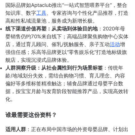
国际品牌如Aptaclub推出“一站式智慧喂养平台”，整合
知识库、数字
工具
、专家咨询与个性化产品推荐，打造
高粘性私域流量池，服务成为新增长极。
线下渠道价值再塑：从卖场到体验目的地
：2020年母
婴销售仍约70%来自线下；高端品牌聚焦购物中心实体
店，通过育儿顾问、催乳/抚触服务、亲子互动
活动
增
强信任感；乐高等品牌更以“零售娱乐化”打造地标级旗
舰店，实现沉浸式品牌体验。
人群洞察升级：从社会属性到行为场景标签
：传统年
龄/地域划分失效，需结合购物习惯、育儿理念、内容
偏好等多维标签精准触达；辅食品牌通过母婴平台数
据，按宝宝月龄与发育阶段智能推荐产品，实现高效转
化。
谁最需要这份资料？
适用人群
：正在布局中国市场的外资母婴品牌、计划出