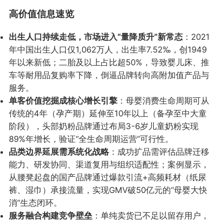
高价值信息速览
出生人口持续走低，市场进入“量降质升”新常态
：2021
年中国出生人口仅1,062万人，出生率7.52‰，创1949
年以来新低；二胎及以上占比超50%，导致婴儿床、推
车等耐用品复购率下降，倒逼品牌转向高附加值产品与
服务。
单客价值挖掘成核心增长引擎
：母婴消费生命周期可从
传统的4年（孕产期）延伸至10年以上（备孕至中大童
阶段），头部奶粉品牌通过布局3-6岁儿童奶粉实现
89%年增长，验证“全生命周期运营”可行性。
品类边界延展需系统化战略
：成功扩品需评估品牌迁移
能力、研发协同、渠道复用与组织适配性；案例显示，
从腰凳起盘的国产品牌通过爆款引流+高频耗材（纸尿
裤、湿巾）承接流量，实现GMV破50亿元的“母婴大快
消”生态闭环。
服务融合构建竞争壁垒
：单纯卖货已不足以留存用户，