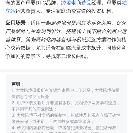
海的国产母婴DTC品牌、
跨境电商
选品
经理、母婴类
独
立站
运营负责人、专注家庭消费赛道的投资机构。
应用场景
：适用于
制定跨境母婴品牌本地化战略
、
优化
产品矩阵与生命周期设计
、
搭建线上线下融合的用户运
营体系
、
策划高转化内容营销与私域沉淀方案
时作为核
心决策依据，尤其适合在面临流量成本飙升、同质化竞
争加剧的背景下，寻找第二增长曲线。
声明：
1. 大数跨境研报所有资源均由用户上传分享，大数跨境仅提
供信息存储空间服务；
2. 用户下载文档后并非拥有版权。文档仅供网友学习交流，
不得用于其他商业用途；
3. 大数跨境不对文档的完整性、权威性及其观点立场正确性
做任何保证或承诺，不构成投资或商业建议；
4. 若文档内容存在违规，或者侵犯商业秘密、侵犯著作权