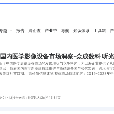
专题
报告
跨企查
产业带
导航
知识体系
工具箱
产
年国内医学影像设备市场洞察-众成数科 听光V
析了中国医学影像设备市场的发展现状与竞争格局，为出海企业提供了从
指出，随着国内医疗新基建持续推进与高端设备国产替代加速，跨境医疗
策红利窗口期。 高价值信息速览 整体市场持续扩容：2019–2023年中
-04-12
报告来源：外贸达人Cici
15
·
34页