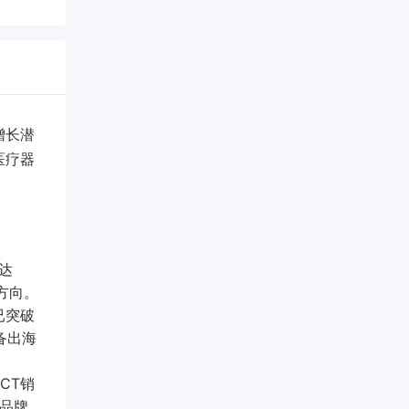
增长潜
医疗器
速达
方向。
已突破
备出海
CT销
品牌