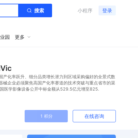
搜索
小程序
登录
业园
更多
ic
国产化率跃升、细分品类增长潜力到区域采购偏好的全景式数
器械企业必须聚焦高国产化率赛道的技术突破与重点省市的渠
国医学影像设备公开中标金额从529.5亿元增至825.
在线咨询
1 积分