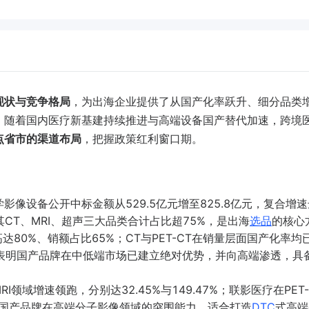
现状与竞争格局
，为出海企业提供了从国产化率跃升、细分品类
，随着国内医疗新基建持续推进与高端设备国产替代加速，跨境
点省市的渠道布局
，把握政策红利窗口期。
医学影像设备公开中标金额从529.5亿元增至825.8亿元，复合增
其CT、MRI、超声三大品类合计占比超75%，是出海
选品
的核心
达80%、销额占比65%；CT与PET-CT在销量层面国产化率均
%，表明国产品牌在中低端市场已建立绝对优势，并向高端渗透，具
I领域增速领跑，分别达32.45%与149.47%；联影医疗在PET-
展现国产品牌在高端分子影像领域的突围能力，适合打造
DTC
式高端