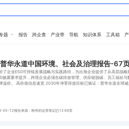
专题
报告
跨企查
产业带
导航
知识体系
工具箱
产
年普华永道中国环境、社会及治理报告-67
析了企业ESG可持续发展战略与实践路径，为出海企业提供了从高层战
SG披露要求提升，跨境企业必须在碳排放管理、供应链脱碳、员工福祉
牌溢价。 高价值信息速览 2030年净零排放目标已验证：普华永道全球减排
-05-12
报告来源：刚哥的运营笔记
12
·
69页