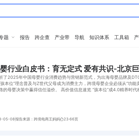
专题
报告
跨企查
产业带
导航
知识体系
工具箱
产
母婴行业白皮书：育无定式 爱有共识-北京巨
析了2025年中国母婴行业消费趋势与营销新范式，为出海母婴品牌及D
“孩本位”理念普及与Z世代父母成为消费主力，跨境母婴企业必须从“功能卖
路的母婴决策中赢得信任溢价。 高价值信息速览 “孩本位”成4.0精养时
-05-08
报告来源：跨境电商王妈妈
23
·
66页