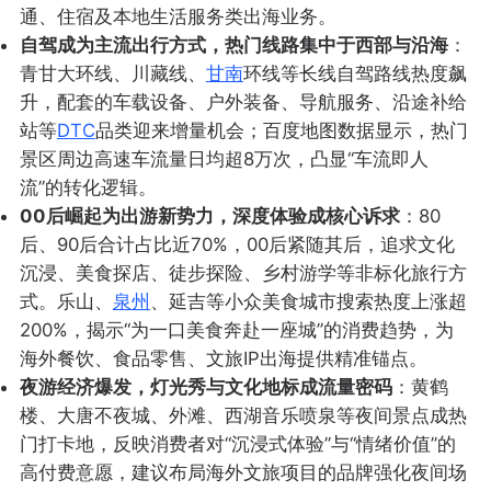
通、住宿及本地生活服务类出海业务。
自驾成为主流出行方式，热门线路集中于西部与沿海
：
青甘大环线、川藏线、
甘南
环线等长线自驾路线热度飙
升，配套的车载设备、户外装备、导航服务、沿途补给
站等
DTC
品类迎来增量机会；百度地图数据显示，热门
景区周边高速车流量日均超8万次，凸显“车流即人
流”的转化逻辑。
00后崛起为出游新势力，深度体验成核心诉求
：80
后、90后合计占比近70%，00后紧随其后，追求文化
沉浸、美食探店、徒步探险、乡村游学等非标化旅行方
式。乐山、
泉州
、延吉等小众美食城市搜索热度上涨超
200%，揭示“为一口美食奔赴一座城”的消费趋势，为
海外餐饮、食品零售、文旅IP出海提供精准锚点。
夜游经济爆发，灯光秀与文化地标成流量密码
：黄鹤
楼、大唐不夜城、外滩、西湖音乐喷泉等夜间景点成热
门打卡地，反映消费者对“沉浸式体验”与“情绪价值”的
高付费意愿，建议布局海外文旅项目的品牌强化夜间场