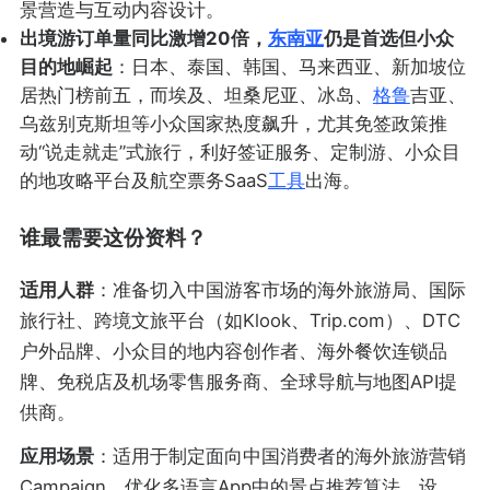
景营造与互动内容设计。
出境游订单量同比激增20倍，
东南亚
仍是首选但小众
目的地崛起
：日本、泰国、韩国、马来西亚、新加坡位
居热门榜前五，而埃及、坦桑尼亚、冰岛、
格鲁
吉亚、
乌兹别克斯坦等小众国家热度飙升，尤其免签政策推
动“说走就走”式旅行，利好签证服务、定制游、小众目
的地攻略平台及航空票务SaaS
工具
出海。
谁最需要这份资料？
适用人群
：准备切入中国游客市场的海外旅游局、国际
旅行社、跨境文旅平台（如Klook、Trip.com）、DTC
户外品牌、小众目的地内容创作者、海外餐饮连锁品
牌、免税店及机场零售服务商、全球导航与地图API提
供商。
应用场景
：适用于制定面向中国消费者的海外旅游营销
Campaign、优化多语言App中的景点推荐算法、设