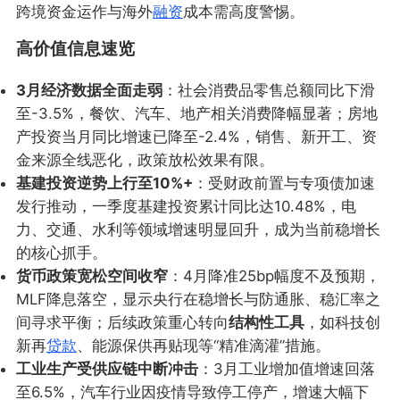
跨境资金运作与海外
融资
成本需高度警惕。
高价值信息速览
3月经济数据全面走弱
：社会消费品零售总额同比下滑
至-3.5%，餐饮、汽车、地产相关消费降幅显著；房地
产投资当月同比增速已降至-2.4%，销售、新开工、资
金来源全线恶化，政策放松效果有限。
基建投资逆势上行至10%+
：受财政前置与专项债加速
发行推动，一季度基建投资累计同比达10.48%，电
力、交通、水利等领域增速明显回升，成为当前稳增长
的核心抓手。
货币政策宽松空间收窄
：4月降准25bp幅度不及预期，
MLF降息落空，显示央行在稳增长与防通胀、稳汇率之
间寻求平衡；后续政策重心转向
结构性工具
，如科技创
新再
贷款
、能源保供再贴现等“精准滴灌”措施。
工业生产受供应链中断冲击
：3月工业增加值增速回落
至6.5%，汽车行业因疫情导致停工停产，增速大幅下