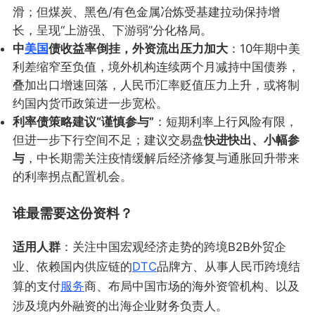
滑；但煤炭、黑色/有色金属冶炼受基建拉动保持增
长，呈现“上游强、下游弱”分化格局。
中
美国
债收益率倒挂，外资流出压力加大
：10年期中美
利差缩窄至负值，境外机构连续两个月减持中国债券，
叠加出口增速回落，人民币汇率贬值压力上升，或将制
约国内货币政策进一步宽松。
利率债策略建议“谨慎参与”
：短期利率上行风险有限，
但进一步下行空间不足；建议交易盘
快进快出、小幅参
与
，中长期需关注疫情缓解后经济修复与通胀回升带来
的利率拐点配置机会。
谁最需要这份资料？
适用人群
：关注中国宏观经济走势的跨境B2B外贸企
业、依赖国内供应链的
DTC
品牌方、从事人民币跨境结
算的支付
服务
商、布局中国市场的海外资管机构、以及
涉及境内外融资的出海企业财务负责人。