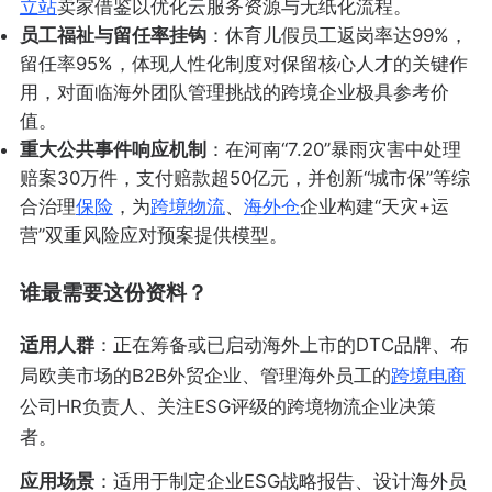
立站
卖家借鉴以优化云服务资源与无纸化流程。
员工福祉与留任率挂钩
：休育儿假员工返岗率达99%，
留任率95%，体现人性化制度对保留核心人才的关键作
用，对面临海外团队管理挑战的跨境企业极具参考价
值。
重大公共事件响应机制
：在河南“7.20”暴雨灾害中处理
赔案30万件，支付赔款超50亿元，并创新“城市保”等综
合治理
保险
，为
跨境物流
、
海外仓
企业构建“天灾+运
营”双重风险应对预案提供模型。
谁最需要这份资料？
适用人群
：正在筹备或已启动海外上市的DTC品牌、布
局欧美市场的B2B外贸企业、管理海外员工的
跨境电商
公司HR负责人、关注ESG评级的跨境物流企业决策
者。
应用场景
：适用于制定企业ESG战略报告、设计海外员