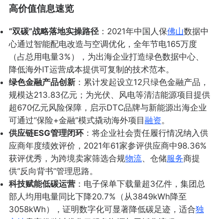
高价值信息速览
“双碳”战略落地实操路径
：2021年中国人保
佛山
数据中
心通过智能配电改造与空调优化，全年节电165万度
（占总用电量3%），为出海企业打造绿色数据中心、
降低海外IT运营成本提供可复制的技术范本。
绿色金融产品创新
：累计发起设立12只绿色金融产品，
规模达213.83亿元；为光伏、风电等清洁能源项目提供
超670亿元风险保障，启示DTC品牌与新能源出海企业
可通过“保险+金融”模式撬动海外项目
融资
。
供应链ESG管理闭环
：将企业社会责任履行情况纳入供
应商年度绩效评价，2021年61家参评供应商中98.36%
获评优秀，为跨境卖家筛选合规
物流
、仓储
服务
商提
供“反向背书”管理思路。
科技赋能低碳运营
：电子保单下载量超3亿件，集团总
部人均用电量同比下降20.7%（从3849kWh降至
3058kWh），证明数字化可显著降低碳足迹，适合
独