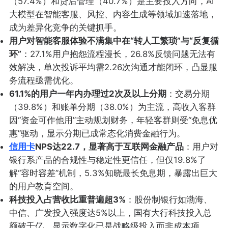
（57.4%）和贷后管理（40.7%）是主要投入方向，AI
大模型在智能客服、风控、内容生成等领域加速落地，
成为差异化竞争的关键抓手。
用户对智能客服体验不满集中在“转人工繁琐”与“反复循
环”
：27.1%用户抱怨流程漫长，26.8%反馈问题无法有
效解决，单次投诉平均需2.26次沟通才能闭环，凸显服
务流程亟需优化。
61.1%的用户一年内办理过2次及以上分期
：交易分期
（39.8%）和账单分期（38.0%）为主流，高收入客群
因“资金可作他用”主动规划财务，年轻客群则受“免息优
惠”驱动，显示分期已成常态化消费金融行为。
信用卡
NPS达22.7，显著高于互联网金融产品
：用户对
银行系产品的合规性与稳定性更信任，但仅19.8%了
解“容时容差”机制，5.3%知晓最长免息期，暴露出巨大
的用户教育空间。
科技投入占营收比重普遍超3%
：股份制银行如渤海、
中信、广发投入强度达5%以上，国有大行科技投入总
额破千亿，显示数字化已是战略级投入而非成本项。