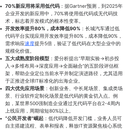
70%新应用将采用低代码
：据Gartner预测，到2025年
企业开发的新应用中，70%将使用低代码或无代码技
术，标志着开发模式的根本性变革。
开发效率提升80%，成本降低90%
：长城汽车通过低
代码平台实现应用开发效率提升80%，成本降低90%，
需求响应
速度
提升5倍，验证了低代码在大型企业中的
规模化价值。
五大成熟度阶段模型
：爱分析提出“早期实验→初步投
入→多维布局→深度应用→全面融合”的五阶段评估框
架，帮助企业定位当前水平并制定演进路径，尤其适用
于正推进全球IT标准化的出海企业。
四大优先应用场景
：创新业务、中长尾场景、集成类场
景、行业软件定制化场景是低代码的黄金切入点。例
如，某世界500强制造企业通过无代码平台在2-4周内
上线应用，周期缩短80%以上。
“公民开发者”崛起
：低代码降低开发门槛，业务人员可
自主搭建流程、表单和报表，释放IT资源聚焦核心系统