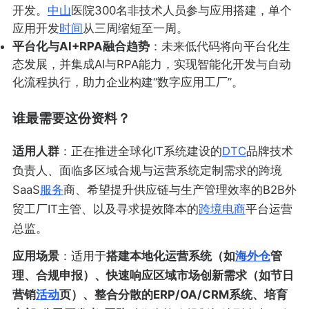
开发。
中山
医院300名非技术人员参与应用搭建，单个
应用开发
时间
从三周缩短至一周。
平台化与AI+RPA融合趋势
：未来低代码将向平台化生
态发展，并集成AI与RPA能力，实现智能化开发与自动
化流程执行，助力企业构建“数字应用工厂”。
谁最需要这份资料？
适用人群
：正在推进全球化IT系统建设的
DTC
品牌技术
负责人、面临多区域合规与运营系统定制需求的跨境
SaaS
服务
商、希望提升供应链与生产管理效率的B2B外
贸工厂IT主管、以及寻求提效降本的
跨境电商
平台运营
总监。
应用场景
：适用于
搭建本地化运营系统（如
海外仓
管
理、合规申报）、快速响应区域市场创新需求（如节日
营销
活动
页）、整合分散的ERP/OA/CRM系统、培育