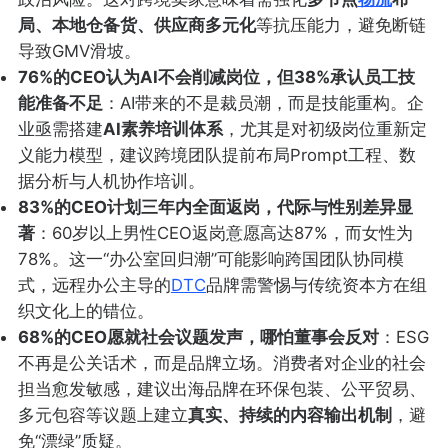
局、本地仓备货、供应商多元化
等抗压能力，避免断链
导致GMV滑坡。
76%的CEO认为AI不会削减岗位，但38%承认员工技
能准备不足
：AI带来的不是裁员潮，而是技能重构。企
业亟需搭建
AI素养培训体系
，尤其是对初级岗位重新定
义能力模型，建议跨境团队提前布局Prompt工程、数
据分析与人机协作培训。
83%的CEO计划三年内全面返岗，代际与性别差异显
著
：60岁以上男性CEO返岗意愿高达87%，而女性为
78%。这一“办公室回归潮”可能影响跨国团队协同模
式，远程办公主导的
DTC
品牌需警惕与传统资本方在组
织文化上的错位。
68%的CEO愿就社会议题发声，哪怕董事会反对
：ESG
不再是公关话术，而是品牌立场。消费者对企业的社会
担当愈发敏感，建议出海品牌在环保包装、公平贸易、
多元包容等议题上建立
真实、持续的内容输出机制
，避
免“漂绿”质疑。