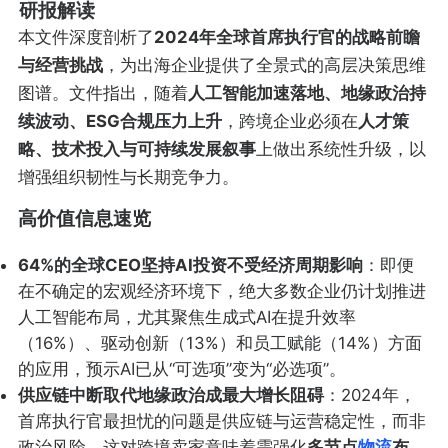
研报解读
本文件深度剖析了
2024年全球首席执行官的战略前瞻
与经营挑战
，为出海企业提供了全景式的高层决策思维
图谱。文件指出，随着
人工智能加速落地、地缘政治持
续波动、ESG合规压力上升
，跨境企业必须在
人才策
略、技术投入与可持续发展叙事
上做出系统性升级，以
增强组织韧性与长期竞争力。
高价值信息速览
64%的全球CEO坚持AI投资不受经济周期影响
：即便
在不确定的宏观经济环境下，绝大多数企业仍计划推进
人工智能布局，尤其聚焦生成式AI在提升效率
（16%）、驱动创新（13%）和员工赋能（14%）方面
的应用，预示AI已从“可选项”变为“必选项”。
供应链中断取代地缘政治成最大增长阻碍
：2024年，
首席执行官最担忧的问题是供应链与运营稳定性，而非
政治风险。这对跨境卖家意味着需强化
多节点
物流
布