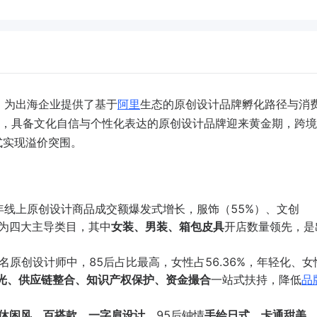
，为出海企业提供了基于
阿里
生态的
原创设计品牌孵化路径与消
力，具备文化自信与个性化表达的原创设计品牌迎来黄金期，跨境
式实现溢价突围。
7年线上原创设计商品成交额爆发式增长，服饰（55%）、文创
）为四大主导类目，其中
女装、男装、箱包皮具
开店数量领先，是
名原创设计师中，85后占比最高，女性占56.36%，年轻化、女
光、供应链整合、知识产权保护、资金撮合
一站式扶持，降低
品
休闲风、百搭款、一字肩设计
，95后钟情
手绘日式、卡通甜美