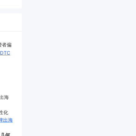
费者偏
DTC
出海
性化
牌出海
、几何