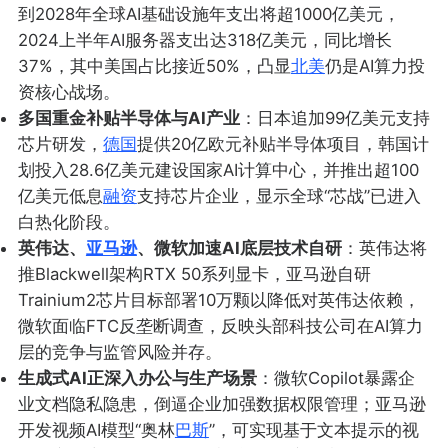
到2028年全球AI基础设施年支出将超1000亿美元，
2024上半年AI服务器支出达318亿美元，同比增长
37%，其中美国占比接近50%，凸显
北美
仍是AI算力投
资核心战场。
多国重金补贴半导体与AI产业
：日本追加99亿美元支持
芯片研发，
德国
提供20亿欧元补贴半导体项目，韩国计
划投入28.6亿美元建设国家AI计算中心，并推出超100
亿美元低息
融资
支持芯片企业，显示全球“芯战”已进入
白热化阶段。
英伟达、
亚马逊
、微软加速AI底层技术自研
：英伟达将
推Blackwell架构RTX 50系列显卡，亚马逊自研
Trainium2芯片目标部署10万颗以降低对英伟达依赖，
微软面临FTC反垄断调查，反映头部科技公司在AI算力
层的竞争与监管风险并存。
生成式AI正深入办公与生产场景
：微软Copilot暴露企
业文档隐私隐患，倒逼企业加强数据权限管理；亚马逊
开发视频AI模型“奥林
巴斯
”，可实现基于文本提示的视