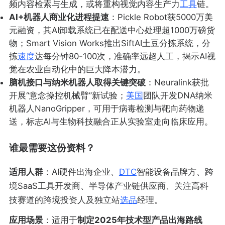
频内容检索与生成，或将重构视觉内容生产力
工具
链。
AI+机器人商业化进程提速
：Pickle Robot获5000万美
元融资，其AI卸载系统已在配送中心处理超1000万磅货
物；Smart Vision Works推出SiftAI土豆分拣系统，分
拣
速度
达每分钟80-100次，准确率远超人工，揭示AI视
觉在农业自动化中的巨大降本潜力。
脑机接口与纳米机器人取得关键突破
：Neuralink获批
开展“意念操控机械臂”新试验；
美国
团队开发DNA纳米
机器人NanoGripper，可用于病毒检测与靶向药物递
送，标志AI与生物科技融合正从实验室走向临床应用。
谁最需要这份资料？
适用人群
：AI硬件出海企业、
DTC
智能设备品牌方、跨
境SaaS工具开发商、半导体产业链供应商、关注高科
技赛道的跨境投资人及独立站
选品
经理。
应用场景
：适用于
制定2025年技术型产品出海路线