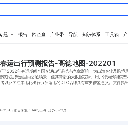
专题
报告
跨企查
产业带
导航
知识体系
工具箱
产
年春运出行预测报告-高德地图-202201
析了2022年春运期间全国交通出行趋势与气象影响，为出海企业及跨境
管该报告聚焦国内交通场景，但其背后的大数据逻辑、用户行为预测模型
开发者以及关注本地化出行服务落地的DTC品牌具有重要借鉴意义。文件
-05-08
报告来源：Jerry出海记
20
·
20页