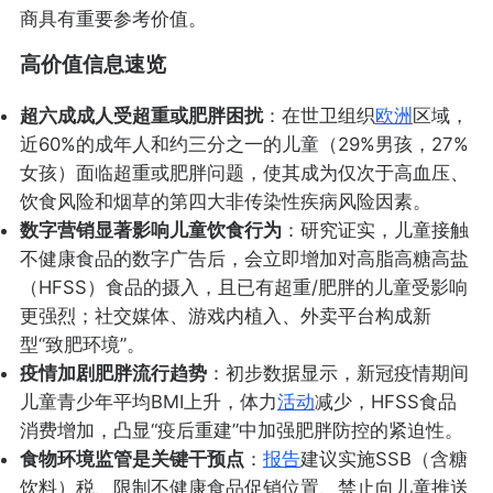
商具有重要参考价值。
高价值信息速览
超六成成人受超重或肥胖困扰
：在世卫组织
欧洲
区域，
近60%的成年人和约三分之一的儿童（29%男孩，27%
女孩）面临超重或肥胖问题，使其成为仅次于高血压、
饮食风险和烟草的第四大非传染性疾病风险因素。
数字营销显著影响儿童饮食行为
：研究证实，儿童接触
不健康食品的数字广告后，会立即增加对高脂高糖高盐
（HFSS）食品的摄入，且已有超重/肥胖的儿童受影响
更强烈；社交媒体、游戏内植入、外卖平台构成新
型“致肥环境”。
疫情加剧肥胖流行趋势
：初步数据显示，新冠疫情期间
儿童青少年平均BMI上升，体力
活动
减少，HFSS食品
消费增加，凸显“疫后重建”中加强肥胖防控的紧迫性。
食物环境监管是关键干预点
：
报告
建议实施SSB（含糖
饮料）税、限制不健康食品促销位置、禁止向儿童推送