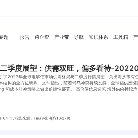
专题
报告
跨企查
产业带
导航
知识体系
工具箱
产
铝二季度展望：供需双旺，偏多看待-20220
析了2022年全球电解铝市场供需格局与二季度行情展望，为出海从事有
本结构的全方位研判。文件指出，随着俄乌冲突持续发酵，全球铝供应链呈
rcing 和成本对冲策略上做出前瞻性部署。 高价值信息速览 海外供给持
-04-13
报告来源：Tina讲出海
10
·
27页