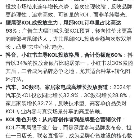
投放市场结束连年增长态势，首次出现收缩，反映品牌
更趋理性，追求高效、可衡量的ROI，而非单纯曝光。
腰尾部KOL成投放主力，尾部KOL订单量占比高达
93%
：广告主大幅削减头部KOL预算，转向性价比更高
的腰部与尾部达人，尤其尾部KOL投放金额与次数双增
长，凸显“去中心化”趋势。
抖音、小红书主导KOL投放格局，合计份额超60%
：抖
音以34%的投放金额占比稳居第一，小红书以30%紧随
其后，二者成为品牌必争之地，尤其适合种草+转化闭
环打法。
汽车、3C数码、家居家电成高增长投放赛道
：2024年
汽车类KOL投放同比增长32.9%，3C数码增长28.8%，
家居家装增长32.7%，反映技术型、高客单价品类对
KOL专业内容与真实场景分享的高度依赖。
KOL角色升级：从内容创作者到品牌整合营销伙伴
：
KOL不再局限于发广告，而是深度参与品牌发布会、担
任一日店长、联名直播等，成为品牌心智建设的核心载