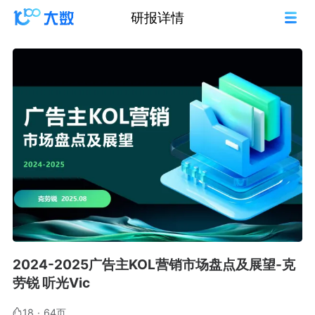
研报详情
2024-2025广告主KOL营销市场盘点及展望-克
劳锐 听光Vic
18
·
64页