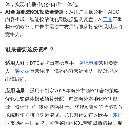
体，实现“传播-转化-口碑”一体化。
AI全面渗透KOL投放全链路
：从用户画像分析、AIGC
内容生成、智能投放优化到数据监测复盘，AI
工具
正重
构营销效率，广告主需提前布局智能化投放体系以保持
竞争力。
谁最需要这份资料？
适用人群
：DTC品牌出海操盘手、
跨境电商
营销负责
人、
独立站
运营经理、海外内容营销团队、MCN机构
出海顾问。
应用场景
：适用于制定2025年海外市场KOL合作策略、
优化社交媒体投放预算分配、筛选海外本地化KOL资
源、设计“种草-转化”内容闭环、构建AI驱动的智能投放
系统时作为核心决策依据。尤其对计划进入欧美、
东南
亚
市场的中国品牌，可借鉴国内KOL营销成熟路径，规