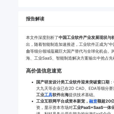
报告解读
本文件深度剖析了
中国工业软件产业发展现状与
出，随着智能制造加速推进，工业软件正成为“中
台
等细分领域蕴藏巨大国产替代与全球化机会。跨
海、工业SaaS、智能制造解决方案输出中抢占先
高价值信息速览
国产研发设计类工业软件迎来突破窗口期
：
大九天等企业已在2D CAD、EDA等细分
工业
工具
软件出海
提供技术基础。
工业互联网平台成资本新宠，
融资
额超20
资，显示资本市场对
工业PaaS+SaaS一体
进，利好具备云原生能力的出海SaaS企业