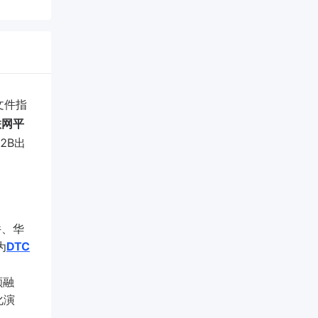
文件指
联网平
2B出
件、华
为
DTC
额融
化演