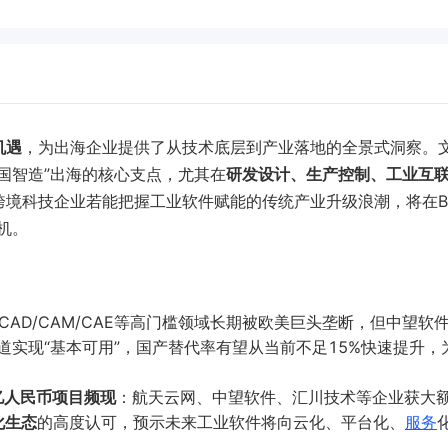
机遇
，为出海企业提供了从技术底层到产业落地的全景式洞察。
国智造”出海的核心支点，尤其在
研发设计、生产控制、工业互
境科技企业若能把握工业软件赋能的传统产业升级浪潮，将在B
机。
CAD/CAM/CAE等高门槛领域长期被欧美巨头垄断，但中望软
赛道实现“基本可用”，国产替代率有望从当前不足15%快速提升，
亿人民币项目频现
：航天云网、中望软件、汇川技术等企业获大
化生态
的高度认可，预示未来工业软件将向云化、平台化、
服务
。