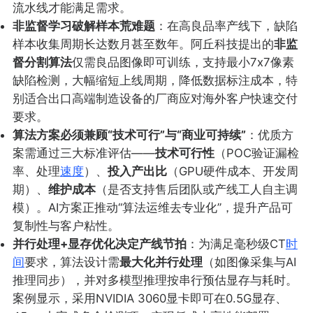
流水线才能满足需求。
非监督学习破解样本荒难题
：在高良品率产线下，缺陷
样本收集周期长达数月甚至数年。阿丘科技提出的
非监
督分割算法
仅需良品图像即可训练，支持最小7x7像素
缺陷检测，大幅缩短上线周期，降低数据标注成本，特
别适合出口高端制造设备的厂商应对海外客户快速交付
要求。
算法方案必须兼顾“技术可行”与“商业可持续”
：优质方
案需通过三大标准评估——
技术可行性
（POC验证漏检
率、处理
速度
）、
投入产出比
（GPU硬件成本、开发周
期）、
维护成本
（是否支持售后团队或产线工人自主调
模）。AI方案正推动“算法运维去专业化”，提升产品可
复制性与客户粘性。
并行处理+显存优化决定产线节拍
：为满足毫秒级CT
时
间
要求，算法设计需
最大化并行处理
（如图像采集与AI
推理同步），并对多模型推理按串行预估显存与耗时。
案例显示，采用NVIDIA 3060显卡即可在0.5G显存、