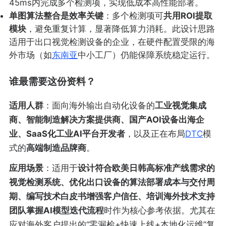
45ms内完成多个检测项，实现低成本高性能部署。
单图算法整合是效率关键
：多个检测项可
共用ROI提取
模块
，避免重复计算，显著降低算力消耗。此设计思路
适用于出口视觉检测设备的企业，在硬件配置受限的海
外市场（如
东南亚
中小工厂）仍能保障系统稳定运行。
谁最需要这份资料？
适用人群
：面向海外输出自动化设备的
工业视觉集成
商、智能制造解决方案提供商、国产AOI设备出海企
业、SaaS化工业AI平台开发者
，以及正在布局
DTC
模
式的
高端制造品牌商
。
应用场景
：适用于
设计符合欧美日韩高标准产线需求的
视觉检测系统、优化出口设备的算法部署成本与交付周
期、编写技术白皮书增强客户信任、培训海外技术支持
团队掌握AI模型迭代流程
时作为核心参考依据。尤其在
应对海外客户提出的“零漏检+快速上线+本地化运维”复