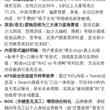
城市宝妈，女性占比近90%，3岁以上儿童母亲占
71.2%，中高消费水平，偏爱母婴、美食、生活记录类
内容，对“不费妈”“搭子文化”等情绪化标签敏感。
英语/语文/逻辑思维为三大潜力蓝海赛道
：英语启蒙、
少儿阅读、思维训练（如少儿编程、围棋）等细分领域
投放品牌少、竞争低，且用户搜索需求旺盛，是当前小
红书教育类目的“红利区”。
内容形式偏好明确
：用户更喜欢“博主vlog+真人出镜
+备考干货+口播分享”等形式，强调真实感与实用价
值；“精读vs泛读”“RAZ vs 牛津树”等对比类、方法论类
内容极易引发高互动。
KFS组合投放提升种草效率
：通过“KOL内容 + Feeds信
息流 + Search搜索卡位”三位一体投放，可在48小时内
放大笔记曝光，延长生命周期，实现从“被动搜索”到“主
动推荐”的全域覆盖。
KOS（关键意见员工）增强信任转化
：品牌教师、课程
顾问等员工以个人身份运营账号（如“庄重老师”“新东方