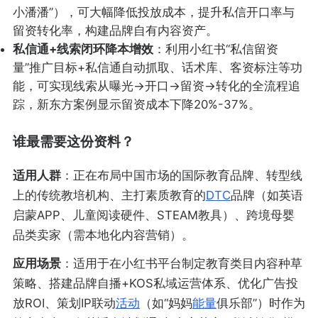
小潘潘”），可大幅降低投放成本，提升私信开口率与
留资转化率，构建品牌自有内容资产。
私信通+线索闭环降本增效
：利用小红书“私信留资
量”推广目标+私信通自动抓取、话术库、客资标注等功
能，可实现线索从曝光→开口→留资→转化的全流程追
踪，新东方案例显示留资成本下降20%-37%。
谁最需要这份资料？
适用人群
：正在布局中国市场的国际教育品牌、转型线
上的传统教培机构、主打素质教育的
DTC
品牌（如英语
启蒙APP、儿童阅读硬件、STEAM教具）、跨境母婴
品类卖家（需本地化内容营销）。
应用场景
：适用于在小红书平台制定教育类目内容种草
策略、搭建品牌自播+KOS私域运营体系、优化广告投
放ROI、策划IP联动
活动
（如“妈妈
能量
俱乐部”）时作为