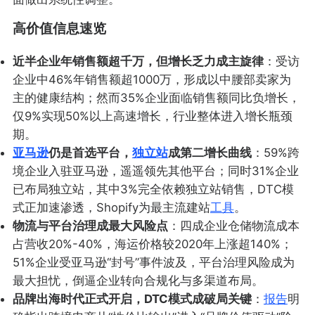
高价值信息速览
近半企业年销售额超千万，但增长乏力成主旋律
：受访
企业中46%年销售额超1000万，形成以中腰部卖家为
主的健康结构；然而35%企业面临销售额同比负增长，
仅9%实现50%以上高速增长，行业整体进入增长瓶颈
期。
亚马逊
仍是首选平台，
独立站
成第二增长曲线
：59%跨
境企业入驻亚马逊，遥遥领先其他平台；同时31%企业
已布局独立站，其中3%完全依赖独立站销售，DTC模
式正加速渗透，Shopify为最主流建站
工具
。
物流与平台治理成最大风险点
：四成企业仓储物流成本
占营收20%-40%，海运价格较2020年上涨超140%；
51%企业受亚马逊“封号”事件波及，平台治理风险成为
最大担忧，倒逼企业转向合规化与多渠道布局。
品牌出海时代正式开启，DTC模式成破局关键
：
报告
明