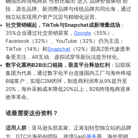
确指出跨境电商从“性价比输出”进入“品牌价值驱动”阶
段，原生品牌、新消费品牌与传统品牌共同出海，通过
独立站实现用户资产沉淀与精细化运营。
社交营销崛起，TikTok与Snapchat成新增量战场
：
35%企业通过社交营销获客，
Google
（55%）、
Facebook（32%）、YouTube（32%）仍为主流；
TikTok（14%）和
Snapchat
（12%）因高Z世代渗透率
备受关注，AR互动、虚拟试穿等新玩法提升转化。
数字化重构B2B出口链路，垂直平台释放红利
：以联医
集团为代表，通过数字化平台连接国内工厂与海外终端
B端客户，实现C2M闭环，制造商利润率从9%提升至
20%，海外采购成本降低20%以上，B2B跨境电商迎来
效率革命。
谁最需要这份资料？
适用人群
：亚马逊头部卖家、正筹划转型独立站的品牌
方、DTC出海初创团队、跨境SaaS
服务
商、海外营销