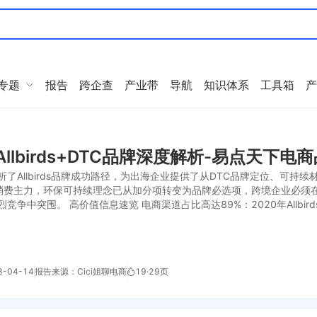
专题
报告
跨企查
产业带
导航
知识体系
工具箱
产
+Allbirds+DTC品牌深度解析-易点天下电
析了Allbirds品牌成功路径，为出海企业提供了从DTC品牌定位、可
消费主力，环保可持续理念已从加分项转变为品牌必选项，跨境企业必须
竞争中突围。 高价值信息速览 电商渠道占比高达89%：2020年Allbird
-04-14
报告来源：Cici姐聊电商
19
·
29页