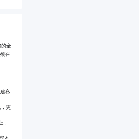
销的全
必须在
构建私
化，更
上，
容本