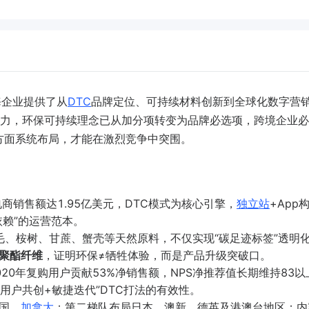
海企业提供了从
DTC
品牌定位、可持续材料创新到全球化数字营
主力，环保可持续理念已从加分项转变为品牌必选项，跨境企业
方面系统布局，才能在激烈竞争中突围。
rds电商销售额达1.95亿美元，DTC模式为核心引擎，
独立站
+App
赖”的运营范本。
使用羊毛、桉树、甘蔗、蟹壳等天然原料，不仅实现“碳足迹标签”透明
聚酯纤维
，证明环保≠牺牲体验，而是产品升级突破口。
020年复购用户贡献53%净销售额，NPS净推荐值长期维持83以
“用户共创+敏捷迭代”DTC打法的有效性。
国、
加拿大
；第二梯队布局日本、澳新、德英及港澳台地区；内