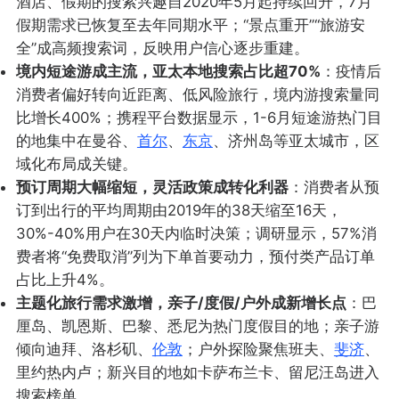
酒店、假期的搜索兴趣自2020年5月起持续回升，7月
假期需求已恢复至去年同期水平；“景点重开”“旅游安
全”成高频搜索词，反映用户信心逐步重建。
境内短途游成主流，亚太本地搜索占比超70%
：疫情后
消费者偏好转向近距离、低风险旅行，境内游搜索量同
比增长400%；携程平台数据显示，1-6月短途游热门目
的地集中在曼谷、
首尔
、
东京
、济州岛等亚太城市，区
域化布局成关键。
预订周期大幅缩短，灵活政策成转化利器
：消费者从预
订到出行的平均周期由2019年的38天缩至16天，
30%-40%用户在30天内临时决策；调研显示，57%消
费者将“免费取消”列为下单首要动力，预付类产品订单
占比上升4%。
主题化旅行需求激增，亲子/度假/户外成新增长点
：巴
厘岛、凯恩斯、巴黎、悉尼为热门度假目的地；亲子游
倾向迪拜、洛杉矶、
伦敦
；户外探险聚焦班夫、
斐济
、
里约热内卢；新兴目的地如卡萨布兰卡、留尼汪岛进入
搜索榜单。