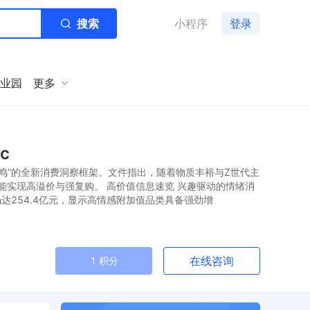
搜索
小程序
登录
业园
更多
c
鸣”的全新消费洞察框架。文件指出，随着物质丰裕与Z世代主
实现高溢价与强复购。 高价值信息速览 兴趣驱动的情绪消
场达254.4亿元，显示高情感附加值品类具备强劲增
在线咨询
1 积分