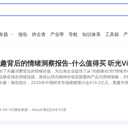
专题
报告
跨企查
产业带
导航
知识体系
工具箱
产
兴趣背后的情绪洞察报告-什么值得买 听光Vi
析了兴趣消费背后的情绪价值，为出海企业提供了从“功能驱动”到“情绪共
品牌必须在情绪连接、身份认同与精神价值层面重构产品与营销策略，才能
长极：报告指出，2025年中国积木市场规模预计达410.2亿元，香薰市
-04-02
报告来源：Jerry出海记
44
·
53页