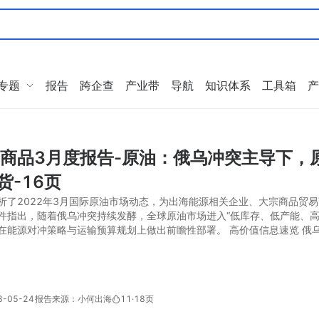
专题
报告
跨企查
产业带
导航
知识体系
工具箱
产
年商品3月度报告-原油：俄乌冲突主导下，原
货-16页
析了2022年3月国际原油市场动态，为出海能源相关企业、大宗商品贸
件指出，随着俄乌冲突持续发酵，全球原油市场进入“低库存、低产能、高
在能源对冲策略与运输预算规划上做出前瞻性部署。 高价值信息速览 俄乌
-05-24
报告来源：小何出海
11
·
18页