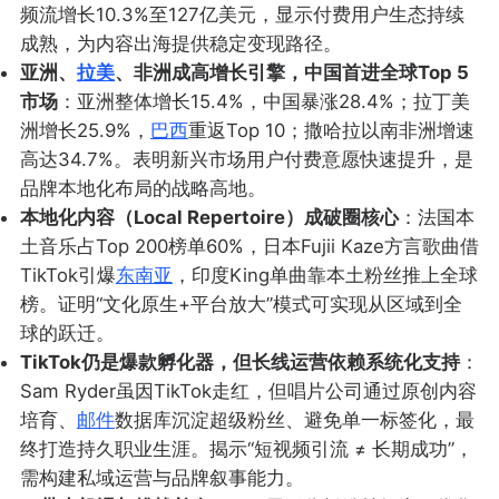
频流增长10.3%至127亿美元，显示付费用户生态持续
成熟，为内容出海提供稳定变现路径。
亚洲、
拉美
、非洲成高增长引擎，中国首进全球Top 5
市场
：亚洲整体增长15.4%，中国暴涨28.4%；拉丁美
洲增长25.9%，
巴西
重返Top 10；撒哈拉以南非洲增速
高达34.7%。表明新兴市场用户付费意愿快速提升，是
品牌本地化布局的战略高地。
本地化内容（Local Repertoire）成破圈核心
：法国本
土音乐占Top 200榜单60%，日本Fujii Kaze方言歌曲借
TikTok引爆
东南亚
，印度King单曲靠本土粉丝推上全球
榜。证明“文化原生+平台放大”模式可实现从区域到全
球的跃迁。
TikTok仍是爆款孵化器，但长线运营依赖系统化支持
：
Sam Ryder虽因TikTok走红，但唱片公司通过原创内容
培育、
邮件
数据库沉淀超级粉丝、避免单一标签化，最
终打造持久职业生涯。揭示“短视频引流 ≠ 长期成功”，
需构建私域运营与品牌叙事能力。