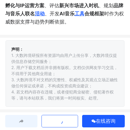
孵化与IP运营方案
、评估
新兴市场进入时机
、规划
品牌
与音乐人联名
活动
、开发
AI音乐
工具
合规框架
时作为权
威数据支撑与趋势判断依据。
声明：
1. 大数跨境研报所有资源均由用户上传分享，大数跨境仅提
供信息存储空间服务；
2. 用户下载文档后并非拥有版权。文档仅供网友学习交流，
不得用于其他商业用途；
3. 大数跨境不对文档的完整性、权威性及其观点立场正确性
做任何保证或承诺，不构成投资或商业建议；
4. 若文档内容存在违规，或者侵犯商业秘密、侵犯著作权
等，请与本站联系，我们将第一时间核实、处理。
在线咨询