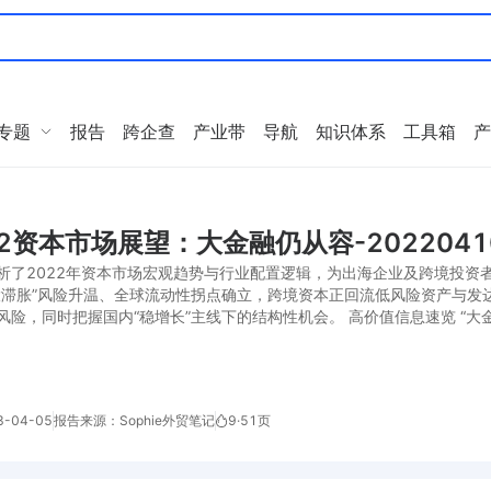
专题
报告
跨企查
产业带
导航
知识体系
工具箱
产
Q2资本市场展望：大金融仍从容-2022041
析了2022年资本市场宏观趋势与行业配置逻辑，为出海企业及跨境投资
大滞胀”风险升温、全球流动性拐点确立，跨境资本正回流低风险资产与发
风险，同时把握国内“稳增长”主线下的结构性机会。 高价值信息速览 “大金
-04-05
报告来源：Sophie外贸笔记
9
·
51页