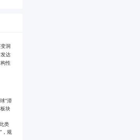
演变洞
与发达
结构性
球“滞
”板块
此类
”，规