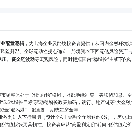
行业配置逻辑
，为出海企业及跨境投资者提供了从国内金融环境
”风险升温、全球流动性拐点确立，跨境资本正回流低风险资产
承压、资金链波动
等宏观风险，同时把握国内“稳增长”主线下的
2年市场整体处于“外乱内稳”格局，外部地缘冲突、美联储加息、全
“5.5%增长目标”驱动稳增长政策加码，银行、地产链等“大金融
资金“避风港”，配置窗口期或贯穿全年。
业盈利进入下行周期（预计全A非金融全年增速约0%），历史上
低估值板块更具韧性。投资者应从“高盈利定价”转向“低估值定价