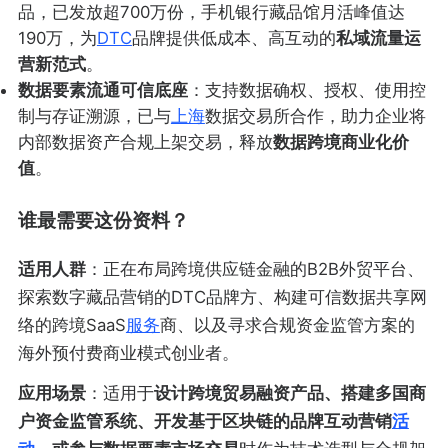
品，已发放超700万份，手机银行藏品馆月活峰值达
190万，为
DTC
品牌提供低成本、高互动的
私域流量运
营新范式
。
数据要素流通可信底座
：支持数据确权、授权、使用控
制与存证溯源，已与
上海
数据交易所合作，助力企业将
内部数据资产合规上架交易，释放
数据跨境商业化价
值
。
谁最需要这份资料？
适用人群
：正在布局跨境供应链金融的B2B外贸平台、
探索数字藏品营销的DTC品牌方、构建可信数据共享网
络的跨境SaaS
服务
商、以及寻求合规资金监管方案的
海外预付费商业模式创业者。
应用场景
：适用于
设计跨境贸易融资产品、搭建多国商
户资金监管系统、开发基于区块链的品牌互动营销
活