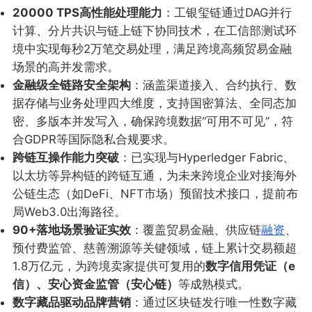
20000 TPS高性能处理能力
：工银玺链通过DAG并行
计算、分片共识与链上链下协同技术，在工信部测试环
境中实现每秒2万笔交易处理，满足跨境高频贸易金融
场景的高并发需求。
金融级全链路安全架构
：涵盖渠道接入、合约执行、数
据存储与业务处理四大维度，支持国密算法、全同态加
密、多版本并发写入，确保跨境数据“可用不可见”，符
合GDPR等国际隐私合规要求。
跨链互操作能力突破
：已实现与Hyperledger Fabric、
以太坊等异构链的跨链互通，为未来跨境企业对接海外
公链生态（如DeFi、NFT市场）预留技术接口，提前布
局Web3.0出海路径。
90+落地场景验证实效
：覆盖贸易金融、供应链
融资
、
预付费监管、慈善溯源等关键领域，链上累计交易额超
1.8万亿元，为跨境卖家提供可复用的
数字信用凭证（e
信）、安心资金监管（安心链）
等成熟模式。
数字藏品驱动品牌营销
：通过区块链发行唯一性数字藏