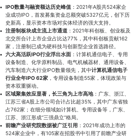
IPO数量与融资额达历史峰值
：2021年A股共524家企
业成功IPO，首发募集资金总额突破5327亿元，创下历
史新高，显示资本市场对实体经济的强大支持。
注册制板块成主流上市通道
：2021年科创板、创业板及
北交所合计上市企业占比达77%，其中科创板贡献162
家，注册制已成为硬科技与创新型企业首选路径。
六大高活跃IPO行业浮出水面
：计算机通信电子、专用
设备制造、化学原料制品、电气机械器材、通用设备、
汽车制造六大行业IPO数量领先，其中
计算机通信电子
行业全年IPO 62家
，专用设备制造55家，体现政策与
资本双重驱动。
区域聚集效应显著，长三角为上市高地
：广东、浙江、
江苏三省A股上市公司合计占比超35%，其中广东省独
占762家；在细分领域如计算机、专用设备等，广东、
江苏、浙江形成“三强鼎立”格局。
前瞻产业研究院数据被广泛引用
：2021年成功上市的
524家企业中，有105家在招股书中引用了前瞻产业研