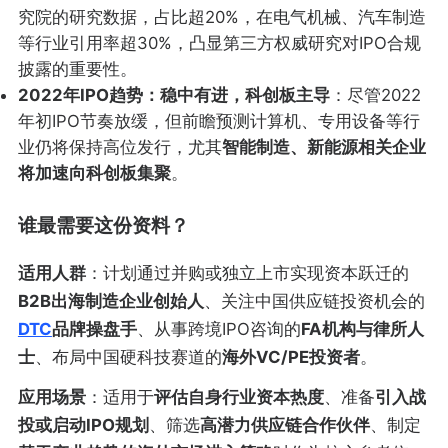
究院的研究数据，占比超20%，在电气机械、汽车制造
等行业引用率超30%，凸显第三方权威研究对IPO合规
披露的重要性。
2022年IPO趋势：稳中有进，科创板主导
：尽管2022
年初IPO节奏放缓，但前瞻预测计算机、专用设备等行
业仍将保持高位发行，尤其
智能制造、新能源相关企业
将加速向科创板集聚
。
谁最需要这份资料？
适用人群
：计划通过并购或独立上市实现资本跃迁的
B2B出海制造企业创始人
、关注中国供应链投资机会的
DTC
品牌操盘手
、从事跨境IPO咨询的
FA机构与律所人
士
、布局中国硬科技赛道的
海外VC/PE投资者
。
应用场景
：适用于
评估自身行业资本热度
、准备
引入战
投或启动IPO规划
、筛选
高潜力供应链合作伙伴
、制定