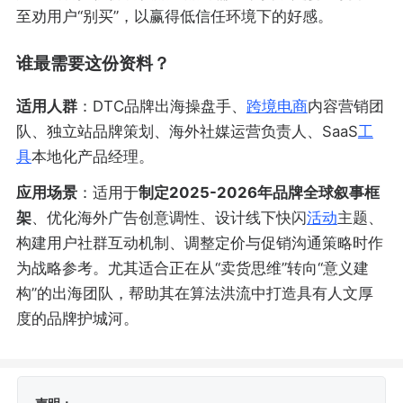
至劝用户“别买”，以赢得低信任环境下的好感。
谁最需要这份资料？
适用人群
：DTC品牌出海操盘手、
跨境电商
内容营销团
队、独立站品牌策划、海外社媒运营负责人、SaaS
工
具
本地化产品经理。
应用场景
：适用于
制定2025-2026年品牌全球叙事框
架
、优化海外广告创意调性、设计线下快闪
活动
主题、
构建用户社群互动机制、调整定价与促销沟通策略时作
为战略参考。尤其适合正在从“卖货思维”转向“意义建
构”的出海团队，帮助其在算法洪流中打造具有人文厚
度的品牌护城河。