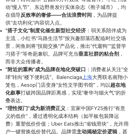
动“慢人节”、东边野兽发行实体杂志《孢子城市》，均
在倡导
反效率的奢侈——合法浪费时间
，为品牌提
供“去功利化”内容切入点。
“搭子文化”制度化催生新型社交经济
：弱关系陪伴成为
主流，小红书“马路生活节”按兴趣部落匹配临时社交场
景，闲鱼则将“技能交换”产品化，推出“代遛狗”“监督学
习搭子”等奇葩兼职。品牌可充当
垂直社群的粘合剂
，
而非大众传播者。
“附近的重构”成为品牌在地化突破口
：消费者从关注“全
球”转向“楼下便利店”。Balenciaga
上海
大秀联名南翔小
笼包，Aesop门店变身“女性文学图书馆”，均以
超在地
化叙事
打破跨国品牌距离感，实现“奢华与烟火气”的折
叠表达。
“理性抠门”成为新消费正义
：宜家中国FY25推行“有意
义的低价”，通过透明化成本结构（如平板包装降运
费）重塑低价价值；Uber Eats推出“省钱滑块”，允许用
户一键替换低价替代品。品牌需
主动揭秘定价逻辑
，甚