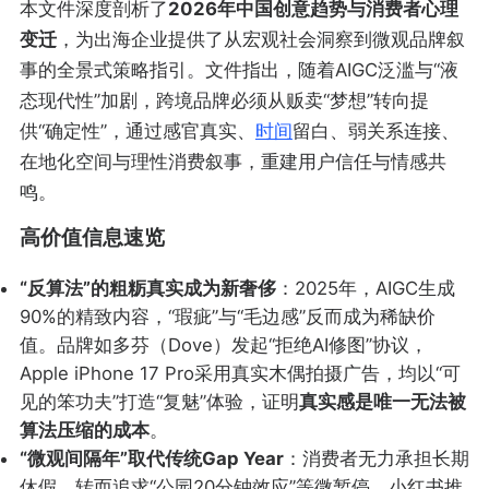
本文件深度剖析了
2026年中国创意趋势与消费者心理
变迁
，为出海企业提供了从宏观社会洞察到微观品牌叙
事的全景式策略指引。文件指出，随着AIGC泛滥与“液
态现代性”加剧，跨境品牌必须从贩卖“梦想”转向提
供“确定性”，通过感官真实、
时间
留白、弱关系连接、
在地化空间与理性消费叙事，重建用户信任与情感共
鸣。
高价值信息速览
“反算法”的粗粝真实成为新奢侈
：2025年，AIGC生成
90%的精致内容，“瑕疵”与“毛边感”反而成为稀缺价
值。品牌如多芬（Dove）发起“拒绝AI修图”协议，
Apple iPhone 17 Pro采用真实木偶拍摄广告，均以“可
见的笨功夫”打造“复魅”体验，证明
真实感是唯一无法被
算法压缩的成本
。
“微观间隔年”取代传统Gap Year
：消费者无力承担长期
休假，转而追求“公园20分钟效应”等微暂停。小红书推