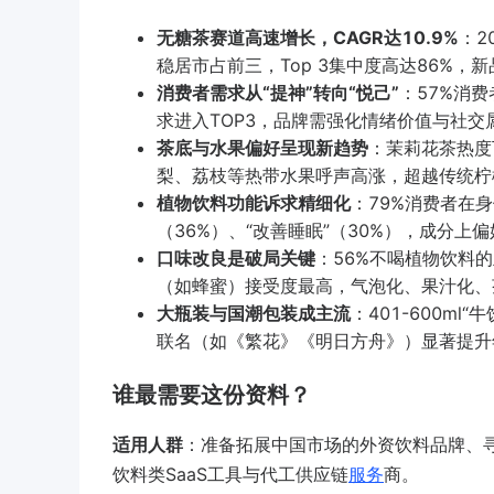
无糖茶赛道高速增长，CAGR达10.9%
：2
稳居市占前三，Top 3集中度高达86%
消费者需求从“提神”转向“悦己”
：57%消费
求进入TOP3，品牌需强化情绪价值与社
茶底与水果偏好呈现新趋势
：茉莉花茶热度
梨、荔枝等热带水果呼声高涨，超越传统柠
植物饮料功能诉求精细化
：79%消费者在身
（36%）、“改善睡眠”（30%），成分上
口味改良是破局关键
：56%不喝植物饮料的
（如蜂蜜）接受度最高，气泡化、果汁化、
大瓶装与国潮包装成主流
：401-600m
联名（如《繁花》《明日方舟》）显著提升
谁最需要这份资料？
适用人群
：准备拓展中国市场的外资饮料品牌、寻
饮料类SaaS工具与代工供应链
服务
商。