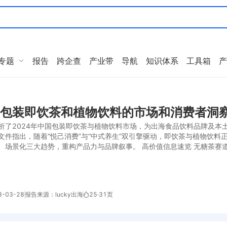
专题
报告
跨企查
产业带
导航
知识体系
工具箱
产
年包装即饮茶和植物饮料的市场和消费者洞察报
析了2024年中国包装即饮茶与植物饮料市场，为出海食品饮料品牌及本
文件指出，随着“悦己消费”与“中式养生”双引擎驱动，即饮茶与植物饮
场景化三大趋势，重构产品力与品牌叙事。 高价值信息速览 无糖茶赛道高速增
-03-28
报告来源：lucky出海
25
·
31页