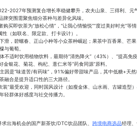
022-2027年预测复合增长率稳健攀升，农夫山泉、三得利、元
，新品牌突围需聚焦细分茶种与差异化风味。
者购买即饮茶为“放松心情”，“让我心情愉悦”“度过美好时光”等
交属性（如联名、限定款、打卡设计）。
下滑，碧螺春、正山小种等小众茶种崛起；果茶中百香果、芒果
檬与葡萄。
体不适时饮用植物饮料，最期待“清热降火”（43%）、“提高免疫
偏好金银花、菊花、枸杞、薏仁米等“药食同源”原料。
主因是“味道苦/有药味”，91%偏好带甜味产品，其中低糖+天然
茶融合是提升适口性的三大路径。
l“牛饮装”最受欢迎，同时国风设计（如瘦金体、山水画、古罐造型）
年轻群体好感度与社交传播力。
求出海机会的国产新茶饮/DTC饮品团队、
跨境电商
选品
经理、