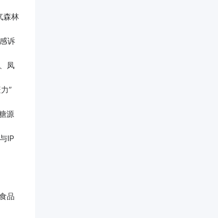
气森林
情感诉
、凤
力”
糖源
与IP
食品