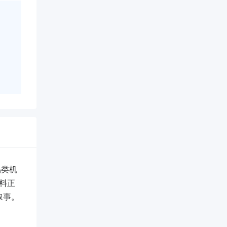
品类机
料正
叙事。