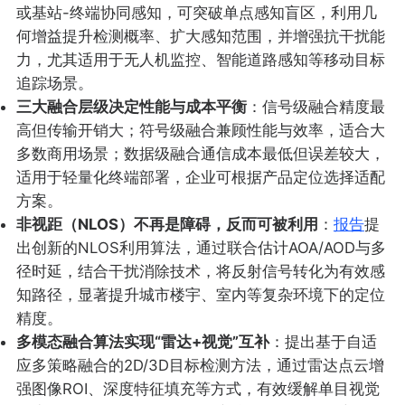
或基站-终端协同感知，可突破单点感知盲区，利用几
何增益提升检测概率、扩大感知范围，并增强抗干扰能
力，尤其适用于无人机监控、智能道路感知等移动目标
追踪场景。
三大融合层级决定性能与成本平衡
：信号级融合精度最
高但传输开销大；符号级融合兼顾性能与效率，适合大
多数商用场景；数据级融合通信成本最低但误差较大，
适用于轻量化终端部署，企业可根据产品定位选择适配
方案。
非视距（NLOS）不再是障碍，反而可被利用
：
报告
提
出创新的NLOS利用算法，通过联合估计AOA/AOD与多
径时延，结合干扰消除技术，将反射信号转化为有效感
知路径，显著提升城市楼宇、室内等复杂环境下的定位
精度。
多模态融合算法实现“雷达+视觉”互补
：提出基于自适
应多策略融合的2D/3D目标检测方法，通过雷达点云增
强图像ROI、深度特征填充等方式，有效缓解单目视觉