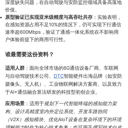
深度缺失问题，在自动驾驶与安防监控领域具备高落地
价值。
原型验证已实现亚米级精度与高吞吐共存
：实验表明，
在感知资源占用不足10%的情况下，仍可实现下行通信
速率超600Mbps，验证了通感一体化系统在不影响用
户体验前提下的商用可行性。
谁最需要这份资料？
适用人群
：面向全球市场的6G通信设备厂商、车联网
与自动驾驶技术公司、
DTC
智能硬件出海品牌（如安防
摄像头、无人机）、工业物联网解决方案商、以及致力
于AI+通信融合算法研发的科技型初创企业。
应用场景
：适用于
规划下一代智能终端的感知能力架
构
、
设计高精度室内外定位系统
、
开发车路协同
（V2X）感知模块
、
优化AIoT设备在复杂环境下的环境
理解能力
时作为核心技术参考；也可用于
撰写技术白皮