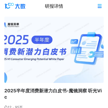
研报详情
2025半年度消费新潜力白皮书-魔镜洞察 听光Vi
c
12
·
95页