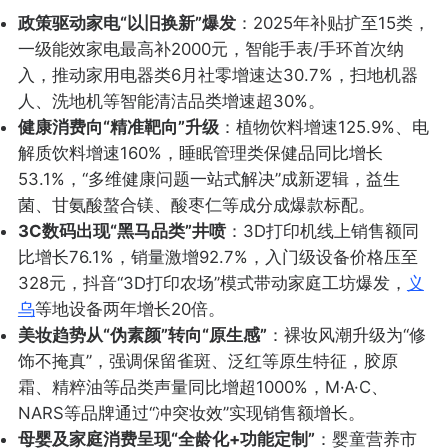
政策驱动家电“以旧换新”爆发
：2025年补贴扩至15类，
一级能效家电最高补2000元，智能手表/手环首次纳
入，推动家用电器类6月社零增速达30.7%，扫地机器
人、洗地机等智能清洁品类增速超30%。
健康消费向“精准靶向”升级
：植物饮料增速125.9%、电
解质饮料增速160%，睡眠管理类保健品同比增长
53.1%，“多维健康问题一站式解决”成新逻辑，益生
菌、甘氨酸螯合镁、酸枣仁等成分成爆款标配。
3C数码出现“黑马品类”井喷
：3D打印机线上销售额同
比增长76.1%，销量激增92.7%，入门级设备价格压至
328元，抖音“3D打印农场”模式带动家庭工坊爆发，
义
乌
等地设备两年增长20倍。
美妆趋势从“伪素颜”转向“原生感”
：裸妆风潮升级为“修
饰不掩真”，强调保留雀斑、泛红等原生特征，胶原
霜、精粹油等品类声量同比增超1000%，M·A·C、
NARS等品牌通过“冲突妆效”实现销售额增长。
母婴及家庭消费呈现“全龄化+功能定制”
：婴童营养市