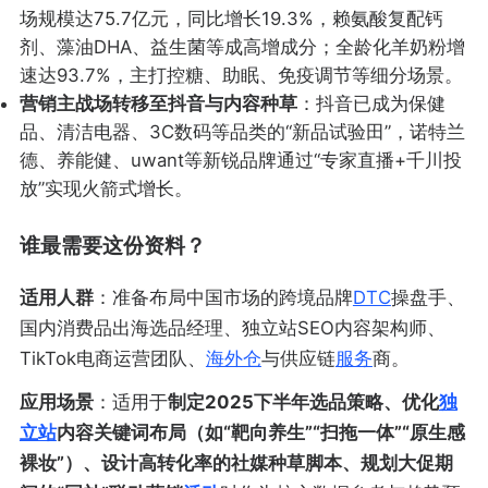
场规模达75.7亿元，同比增长19.3%，赖氨酸复配钙
剂、藻油DHA、益生菌等成高增成分；全龄化羊奶粉增
速达93.7%，主打控糖、助眠、免疫调节等细分场景。
营销主战场转移至抖音与内容种草
：抖音已成为保健
品、清洁电器、3C数码等品类的“新品试验田”，诺特兰
德、养能健、uwant等新锐品牌通过“专家直播+千川投
放”实现火箭式增长。
谁最需要这份资料？
适用人群
：准备布局中国市场的跨境品牌
DTC
操盘手、
国内消费品出海选品经理、独立站SEO内容架构师、
TikTok电商运营团队、
海外仓
与供应链
服务
商。
应用场景
：适用于
制定2025下半年选品策略、优化
独
立站
内容关键词布局（如“靶向养生”“扫拖一体”“原生感
裸妆”）、设计高转化率的社媒种草脚本、规划大促期