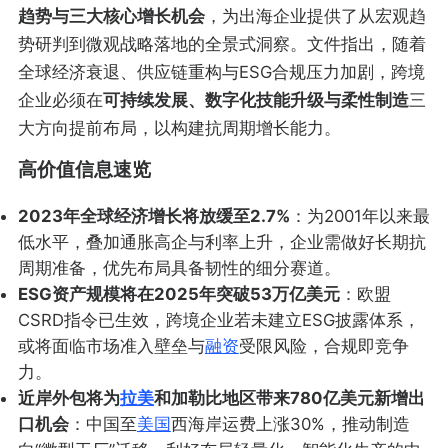
趋势与三大核心增长机会
，为出海企业提供了从宏观趋
势研判到微观战略落地的全景式洞察。文件指出，随着
全球经济衰退、供应链重构与ESG合规压力加剧，跨境
企业必须在
可持续发展、数字化技能升级与柔性制造
三
大方向提前布局，以构建抗周期增长能力。
高价值信息速览
2023年全球经济增长将放缓至2.7%
：为2001年以来最
低水平，叠加通胀高企与利率上升，企业需做好长期抗
周期准备，优先布局具备韧性的细分赛道。
ESG资产规模将在2025年突破53万亿美元
：欧盟
CSRD指令已生效，跨境企业若未建立ESG披露体系，
或将面临市场准入壁垒与
融资
受限风险，合规即竞争
力。
近岸外包将为
拉美
和加勒比地区带来780亿美元新增出
口机会
：中国至
美国
西海岸运费上涨30%，推动制造