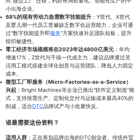
向“微型工厂”迁移，利好布局轻量化、智能化生产的中
小出海企业。
68%的现有劳动力急需数字技能提升
：Y世代、X世代
及婴儿潮一代员工普遍缺乏数字化运营能力，企业可通
过“数字技能提升即
服务
”方案快速补足团队短板，提升
组织敏捷性。
零工经济市场规模将在2023年达4800亿美元
：年均
增速17%，Z世代与千禧一代成主力，建议品牌通过灵
活用工模式搭建全球化创意与运营团队，降低人力固定
成本。
微型工厂即服务（Micro-Factories-as-a-Service）
兴起
：Bright Machines等企业已推出“软件定义制造”模
式，支持按需生产、定制化交付与运输成本最高40%的
削减，适合
DTC
品牌试产与小批量快反。
谁最需要这份资料？
适用人群
：正在筹划品牌出海的DTC创业者、传统外贸